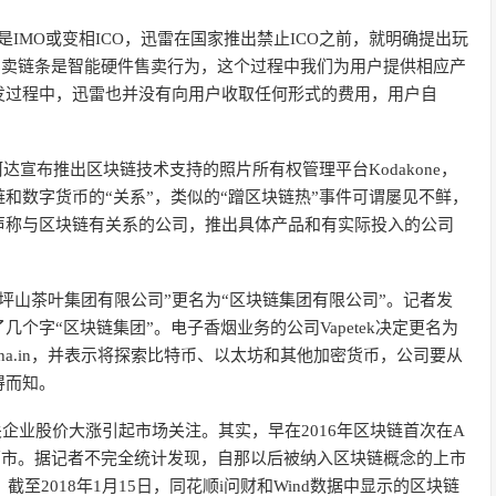
IMO或变相ICO，迅雷在国家推出禁止ICO之前，就明确提出玩
售卖链条是智能硬件售卖行为，这个过程中我们为用户提供相应产
发过程中，迅雷也并没有向用户收取任何形式的费用，用户自
达宣布推出区块链技术支持的照片所有权管理平台Kodakone，
和数字货币的“关系”，类似的“蹭区块链热”事件可谓屡见不鲜，
声称与区块链有关系的公司，推出具体产品和有实际投入的公司
坪山茶叶集团有限公司”更名为“区块链集团有限公司”。记者发
个字“区块链集团”。电子香烟业务的公司Vapetek决定更名为
为nodecha.in，并表示将探索比特币、以太坊和其他加密货币，公司要从
得而知。
相关企业股价大涨引起市场关注。其实，早在2016年区块链首次在A
两市。据记者不完全统计发现，自那以后被纳入区块链概念的上市
至2018年1月15日，同花顺i问财和Wind数据中显示的区块链