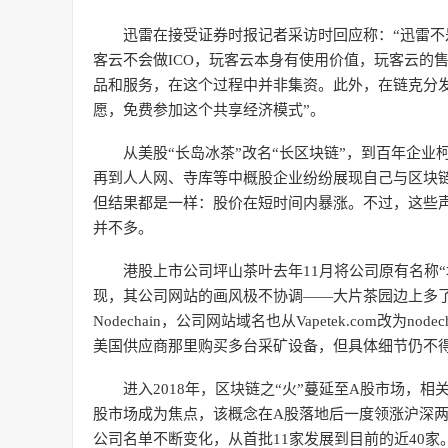
迅雷在接受证券时报记者采访时回应称：“迅雷不是
客云不会做ICO，玩客云本身有使用价值，玩客云的
品和服务，在这个过程中并非集资。此外，在链克分
愿，免费参加这个共享经济模式”。
从美股“长岛冰茶”改名“长区块链”，到百年企业柯
再到人人网、寺库等中概股企业纷纷展现自己与区块链
但结果都是一样：股价在短时间内暴涨。不过，这些
并不多。
港股上市公司坪山茶叶去年11月将公司原有名称“
现，其公司网站的画风极不协调——大片茶园边上多了几
Nodechain，公司网站域名也从Vapetek.com改
美国供应商那里购买多台采矿设备，但具体细节仍不
进入2018年，区块链之“火”蔓延至A股市场，
股市场成为焦点，该概念在A股落地后一度领涨沪深
公司名单不断变化，从首批11家发展到目前的近40家。截