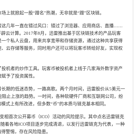
场上就掀起一股“蹭名”热潮，无非就是“蹭”区块链。
雷这几年一直在错过风口：错过了浏览器、应用商店、直播……
辟云计算。2017年8月，迅雷推出基于区块链技术的产品玩客
是一个私人云盘，用来共享宽带和存储资源，通过这种共享获得
速、云存储等服务，同时用户还可以将玩客币转给好友，实现权
了投机者的炒作工具。玩客币被投机者上线于几家海外数字资产
被赋予了投资属性。
转长期的低迷态势，一路高歌。两个月时间，迅雷股价从5美元一
能阻止上涨的趋势。一时间，各种软硬件厂商和互联网公司，纷
和模式上有所改进，但多数“币”的本质与链克基本相同。
范变相首次公开募币（ICO）活动的风险提示。其中点名迅雷链克
。随着各地ICO项目逐步完成清退，以发行迅雷链克为代表，一种
值得警惕，存在风险隐患。