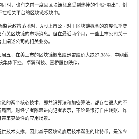
的同时，也有之前一度因区块链概念受到热捧的个股“淡出”，例
经不在相关平台的区块链板块中。
的强监管政策落地时，A股上市公司对于区块链概念的态度似乎变
出有关区块链的市场消息。但在最近两个月，一些上市公司关于
台上阐述公司的相关业务。
周五，在美上市的区块链概念股迅雷股价大跌27.38%，中网载
概念股集体下挫，卓翼科技、壹桥股份跌停。
块链的两个核心技术，即共识算法和加密算法，都存在很大的不
新局面，财经学者陈思进向记者表示，不论是银行自由转账、诈
有带来突破性的应用场景。
提供技术支撑，因此基于区块链底层技术诞生的比特币，是迄今