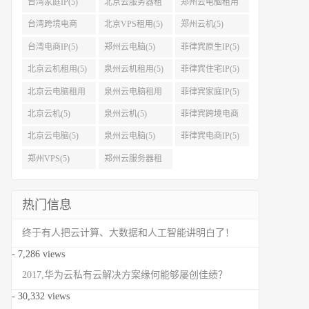
台湾家庭IP(5)
北京云服务器租
郑州云电脑租用
用(5)
(5)
台湾跨境电商
北京VPS租用(5)
郑州云机(5)
IP(5)
台湾电商IP(5)
郑州云电脑(5)
菲律宾原生IP(5)
北京云机租用(5)
泉州云机租用(5)
菲律宾住宅IP(5)
北京云电脑租用
泉州云电脑租用
菲律宾家庭IP(5)
(5)
(5)
北京云机(5)
泉州云机(5)
菲律宾跨境电商
IP(5)
北京云电脑(5)
泉州云电脑(5)
菲律宾电商IP(5)
郑州VPS(5)
郑州云服务器租
用(5)
热门信息
终于有人把云计算、大数据和人工智能讲明白了！
- 7,286 views
2017,华为云私有云解决方案缘何能够屡创佳绩？
- 30,332 views