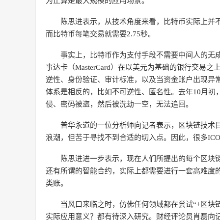
为止算是最大规模的应用场景。
陈思进表示，从技术角度来看，比特币实际上并不
而比特币每笔交易就需要2.75秒。
事实上，比特币作为支付手段不需要中间人的无成
事达卡（MasterCard）在以美元为基础的银行交
逆性、身份验证、审计标准，以及当资金账户出现异
体系是相反的，比如不可逆性、匿名性。去年10月初
侵、密码被盗，然后被洗劫一空，无法追回。
普华永道的一位分析师向记者表示，区块链技术
浪潮，但苦于寻找不到合适的切入点。因此，很多IC
陈思进进一步表示，现在人们所提出的每个区块
还有所谓的智能合约，实际上都需要进行一套高难度
类账。
当风口来临之时，仿佛任何领域都在尝试“+区块
实际应用意义？都有待深入研究。财经评论员肖磊向