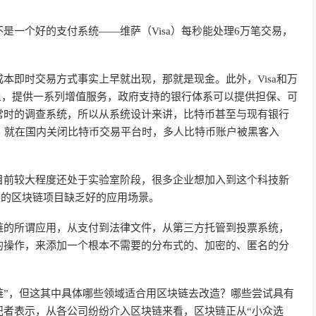
是一个好的支付系统——维萨（Visa）每秒能处理6万笔交易，
本即时交易方式事实上早就出现，那就是现金。此外，Visa和万
易之上，提供一系列增值服务，政府支持的银行体系可以提供担保、可
常时的调查系统，所以从系统设计来讲，比特币甚至与现有银行
，就在国内关闭比特币交易平台时，多人比特币账户被黑客入
目前较大程度还处于实验室阶段，很多企业想加入到这个科技新
O的区块链项目缺乏好的应用场景。
链的所谓应用，从支付到法律文件，从第三方托管到投票系统，
的操作，来添加一个根本不需要的分布式的、加密的、匿名的分
链”，但这其中具体哪些领域适合用区块链去改造？哪些尝试具有
记者表示，从各公司纷纷介入区块链来看，区块链正从“小众选