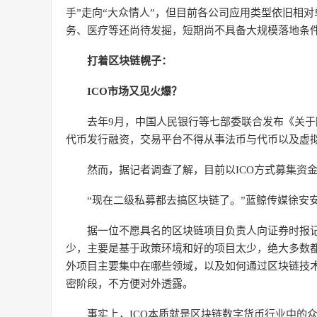
手”走向“大众情人”，但目前各公司应用类型依旧相
务、医疗等还尚待发掘，短期尚不具备大规模落地条
打着区块链幌子：
ICO市场又见火爆？
去年9月，中国人民银行等七部委联合发布《关
代币发行融资，交易平台不得从事法币与代币以及虚
然而，据记者调查了解，目前以ICO方式募集资
“现在二级私募都去搞区块链了。”蓝鲸传媒徐安
据一位不愿具名的区块链项目负责人向证券时报
少，主要是基于政策环境和好的项目太少，绝大多数都
外项目主要集中在哪些领域，以及如何通过区块链技
密阶段，不方便对外透露。
事实上，ICO本质就是区块链数字货币行业中的