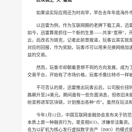
区块链之“火”蔓延
如果谈实际应用还为时尚早，早在去年年底海外市
以迅雷为例，作为互联网圈的老牌下载工具，迅
如今，迅雷算是抓住一个新的生意——共享“宽带”，开
云，后改名为链克，记者此前曾报道，玩客云其实就
对应的回报，作为奖励，玩客币可以用来兑换网络加
益的交易。
然而，玩客币却朝着意想不到的方向发展，成为
交易平台，开始有了市场价格，玩客币像比特币一样
不可否认的是，迅雷推出玩客云后，公司股价扭
路飙升至24美元。期间虽有一些负面消息，但依旧未
纷宣称进军区块链，计划推出各种“币”。虽然在玩法
今年1月12日，中国互联网金融协会发布关于防
本质上是一种融资行为，是变相ICO，涉嫌非法集资
名为以矿机为核心发行虚拟数字资产（IMO）的模式