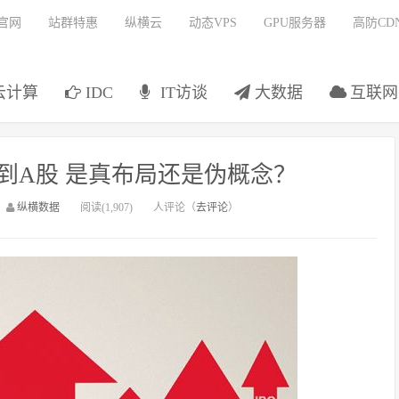
官网
站群特惠
纵横云
动态VPS
GPU服务器
高防CD
云计算
IDC
IT访谈
大数据
互联网
到A股 是真布局还是伪概念？
：
纵横数据
阅读(1,907)
人评论（
去评论
）