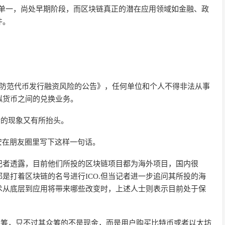
对单一，尚处早期阶段，而区块链真正的潜在应用领域如金融、政
件。
于防范代币发行融资风险的公告》，任何单位和个人不得非法从事
拟货币之间的兑换业务。
金的现象又有所抬头。
安在朋友圈里写下这样一句话。
记者透露，目前他们所投的区块链项目都为海外项目，国内很
是打着区块链的名号进行ICO.但当记者进一步追问其所投的海
术从底层到应用将带来哪些改变时，上述人士则表示目前处于保
众筹，只不过其众筹的不是现金，而是用户购买比特币或者以太坊