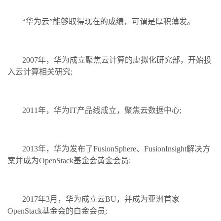
“华为云”能够取得现在的成绩，可谓是厚积薄发。
2007年，华为成立聚焦云计算的虚拟化研究部，开始投
入云计算相关研究;
2011年，华为IT产品线成立，聚焦云数据中心;
2013年，华为发布了FusionSphere、FusionInsight解决方
案并成为OpenStack基金会黄金会员;
2017年3月，华为成立云BU，并成为亚洲首家
OpenStack基金会的白金会员;