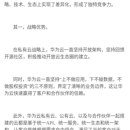
略、技术、生态上实现了差异化，形成了独特竞争力。
其一，战略优势。
在私有云战略上，华为云一直坚持开放架构，坚持回馈
开源社区，积极推动开放云生态圈的建立。
同时，华为云一直坚持“上不做应用，下不碰数据，不
做股权投资”的三不原则，界定了清晰的业务边界，这让华
为云快速赢得了客户和合作伙伴的信赖。
此外，华为云私有云、公有云、以及与合作伙伴一起搭
建的云都是基于统一API、统一服务、统一生态和统一架
构，让客户能够根据需求自由组合，满足了当前客户对于