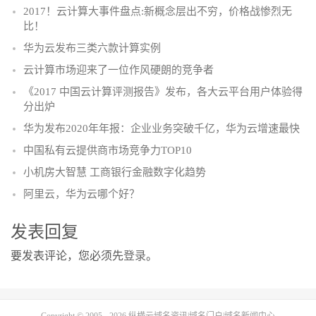
2017！云计算大事件盘点:新概念层出不穷，价格战惨烈无
比！
华为云发布三类六款计算实例
云计算市场迎来了一位作风硬朗的竞争者
《2017 中国云计算评测报告》发布，各大云平台用户体验得
分出炉
华为发布2020年年报：企业业务突破千亿，华为云增速最快
中国私有云提供商市场竞争力TOP10
小机房大智慧 工商银行金融数字化趋势
阿里云，华为云哪个好？
发表回复
要发表评论，您必须先
登录
。