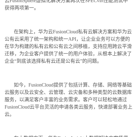
云FusionSphere虚拟化解决方案再次在SPECvirt性能测试中
获得两项第一。
在架构上，华为云FusionCloud私有云解决方案和华为云
公有云采用了统一架构和统一API，让企业业务可以方便的
在华为构建的私有云和公有云之间移植，支持应用跨云平滑
迁移，为企业客户提供了统一的用户体验，从根本上解决了
企业“到底该选择私有云还是公有云”的问题。
如今，FusionCloud提供了包括计算、存储、网络等基础
云服务以及云安全、云管理、云灾备和多种类型的云数据库
服务，以满足客户丰富的业务需求。客户可以轻松地通过
FusionCloud云平台灵活的申请各类云服务，快速部署业务上
云。