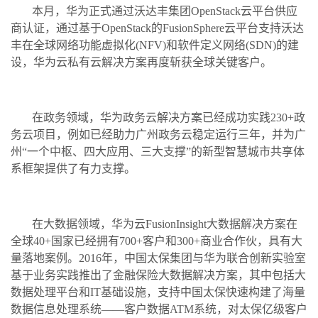
本月，华为正式通过沃达丰集团OpenStack云平台供应
商认证，通过基于OpenStack的FusionSphere云平台支持沃达
丰在全球网络功能虚拟化(NFV)和软件定义网络(SDN)的建
设，华为云私有云解决方案再度斩获全球关键客户。
在政务领域，华为政务云解决方案已经成功实践230+政
务云项目，例如已经助力广州政务云稳定运行三年，并为广
州“一个中枢、四大应用、三大支撑”的新型智慧城市共享体
系框架提供了有力支撑。
在大数据领域，华为云FusionInsight大数据解决方案在
全球40+国家已经拥有700+客户和300+商业合作伙，具有大
量落地案例。2016年，中国太保集团与华为联合创新实验室
基于业务实践推出了金融保险大数据解决方案，其中包括大
数据处理平台和IT基础设施，支持中国太保快速构建了海量
数据信息处理系统——客户数据ATM系统，对太保亿级客户