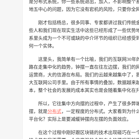
是分布式系统，你一些系统退出，加入，不影响整个
地五中心的问题，因为它没有宕机的风险，只要你全
刚才包括杨总，很多同事、专家都讲过我们传统金
些人和我们现在现实生活中这些已经形成了一些优势
系里头成为一个不可或缺的中介环节的组织已经感受
何一个实体。
这里头，我简单有一个比喻，我们的互联网30年
路在走集中化的趋势，钟摆一直在往左边摆，我们的
运营商，大的信源在布局。我们的云越来越集中了，
大互联网公司手里。由于所有事情的叠加，数据越来
本，整个社会的发展的成本其实也是会随着集中化在
所以，它往集中方向摆的过程中，产生了很多弊端
摆，就是
分布式
，一定程度的分布式。大家看到为什
平台化？实际上是要减缓钟摆向左摆的负面效应。
在这个过程中刚好跟区块链的技术出现碰巧在一