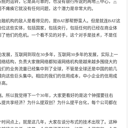
系统的运转，它是高可靠的，也没有银行所说的两地三中心，三
网不瘫痪它就没有任何问题，这个潜力是非常大的。
融机构的敌人是看得见的，是BAT那帮野蛮人。但是就连BAT这
地位这些实体，包括国家，包括央行，包括任何的已经在商业体
到了他们的危机。一个看不见的对手，这个对手是技术，不是任
的发展，互联网到现在30多年，互联网30多年的发展，实际上一
网络结构，负责大家做网络都知道网络机构是越来越多围绕大的
我们的业务流量已经集中到了全球，不管是全球还是中国的前几
越向这些巨头集中。相应的我们的信用成本，中小企业的信用成
升高。
。所以我觉得下一个30年，大家更看好的是这个钟摆要往右
么提共享经济？为什么提双创？为什么提平台化，每个公司都在
个时间点上，就是这几年，大家在谈分布式的技术出现了。这种