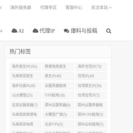
N
海外服务器
代理专区
客服中心
关注本站
+
AI
代理IP
爆料与投稿
热门标签
海外原生IP(161)
跨境电商原生
海外住宅IP(73)
IP(108)
马来西亚原生
原生IP(40)
住宅IP(40)
IP(45)
海外社媒IP(40)
云服务器租用
台湾原生IP(30)
(32)
AI大模型(25)
VPS租用(10)
台湾住宅IP(7)
北京云服务器(7)
郑州云服务器(6)
郑州云服务器租
用(5)
马来西亚跨境电
大模型广场(5)
郑州VPS租用(5)
商IP(5)
马来西亚电商
北京VPS(5)
郑州云机租用(5)
IP(5)