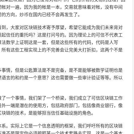
把帐对一遍，因为我的帐是一本，交易就意味着对帐，没有中间
要的方向，炒币在国内已经不会再发生了。
看到，大家对区块链技术寄予厚望，希望它能成为我们未来背对
担起信任的重托吗？这是打问号的。因为理论上的可信不代表工
算法数学上证明这是一套，但是这些所有的代码，代码是人写
，所有这些工程实现上的不完善会让完美大打折扣，这两个不是
多事情，但是公匙算法是不是完备，是不是能够被数学证明也是
然语言的和约是一个意思？这也需要做一些审计验证等等。所以
做了一个事情，我们架了一个桥梁，我们成立了可信区块链工作
另外一端是潜在的使用方，包括政府部门，包括像商业银行，像
区块链的技术，是能够担当信任基础设施的角色。
体系。实际上它是一个信息透明的框架，我们呼吁所有的区块链
标准不是限定你必须按照某一个技术套路去实现，这是一个基本