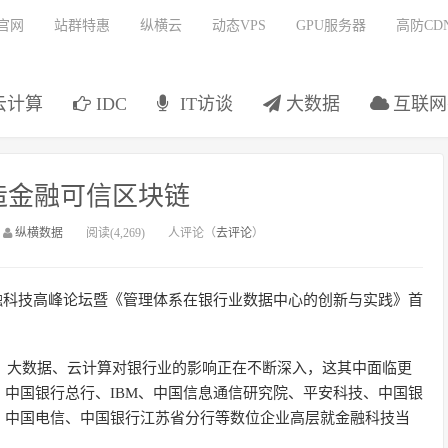
官网
站群特惠
纵横云
动态VPS
GPU服务器
高防CD
云计算
IDC
IT访谈
大数据
互联网
造金融可信区块链
：
纵横数据
阅读(4,269)
人评论（
去评论
）
·金融科技高峰论坛暨《管理体系在银行业数据中心的创新与实践》首
能、大数据、云计算对银行业的影响正在不断深入，这其中面临更
中国银行总行、IBM、中国信息通信研究院、平安科技、中国银
、中国电信、中国银行江苏省分行等数位企业高层就金融科技当