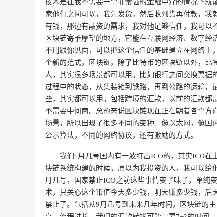
技术是在我不需要一个非常强的金融中介的情况下就
家他们之间可以，我先发货，然后收到货再付款，我
有钱，那边有融资的需求，我对他足够信任，我可以
区块链寄予厚望的地方，它能在互联网经济、数字经
不用跟你见面，可以把这个信任的基础建立在网络上
个新的范式，区块链，除了比特币的区块链以外，比
人，其实很多场景都可以用。比如银行之间交换票据
过程中的状态，从集装箱到铁路，再到公路的运输，
些，其实都可以用。包括跨境的汇款，以前的汇款都需
不需要中间商。总的来说区块链现在正在朝着各个方
场景，所以出现了很多不同的变种。像以太网，像国
公示算法，不同的网络协议，还有激励的方式。
我们9月几号国内有一波打击ICO的，其实ICO
块链系统构建的时候，原以为我投资的人，我可以给
月几号，国家禁止ICO之前这些事情变了味了，单纯
术，只关心这个币值今天多少钱，明天赚多少钱，后
禁止了。包括从9月几号到未来几年时间，区块链的
高，流程过长，我们的汇款转帐可能需要7+3的时间