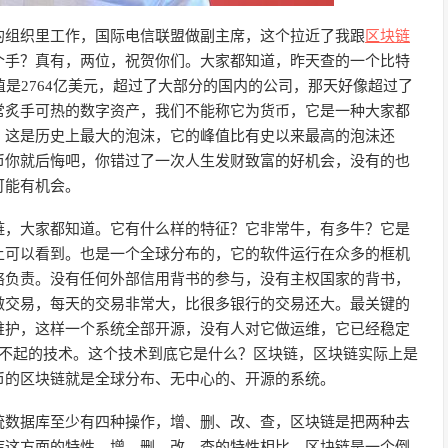
的组织里工作，国际电信联盟做副主席，这个拉近了我跟
区块链
个手？真有，两位，祝贺你们。大家都知道，昨天查的一个比特
值是2764亿美元，超过了大部分的国内的公司，那天好像超过了
常炙手可热的数字资产，我们不能称它为货币，它是一种大家都
，这是历史上最大的泡沫，它的峰值比有史以来最高的泡沫还
币你就后悔吧，你错过了一次人生发财致富的好机会，没有的也
可能有机会。
链，大家都知道。它有什么样的特征？它非常牛，有多牛？它是
上可以看到。也是一个全球分布的，它的软件运行在众多的框机
络负责。没有任何外部信用背书的参与，没有主权国家的背书，
做交易，每天的交易非常大，比很多银行的交易还大。最关键的
维护，这样一个系统全部开源，没有人对它做运维，它已经稳定
了不起的技术。这个技术到底它是什么？区块链，区块链实际上是
币的区块链就是全球分布、无中心的、开源的系统。
统数据库至少有四种操作，增、删、改、查，区块链是把两种去
库这方面的特性，增、删、改、查的特性相比，区块链是一个倒