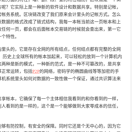
方呢？它实际上是一种新的软件设计和数据共享。特别是记帐，
套帐务系统。区块链改变了我们原来会计里头的记帐方式。怎么
帐数据的格式改成了链式结构，我每一本帐当前这一页帐本和上
改任何一页，都会在后面帐本交易链的时候就会查出来，第一它
一个特性。
构里头的，它是存在全网的所有结点，任何结点都有完整的全网
，历史上全球所有的帐本加起来，可以轻松的放到一个计算机内
这两种是新的模式，一种新的范式，是一种不可篡改的，是共享
够正常运转，包括
P2P
的网络，密码学的椭圆曲线等等加密的手
算机系统里头如何对数据的一致性做一个保证，通过共识算法来
共享帐本，它确保了每一个主体相信我看到的和你看到的一样，
别人看到的是一样的，这个是一个能够做到大家零成本的信任，
能够有防控制，有安全的保障。同时它还是个无中心的，因为它