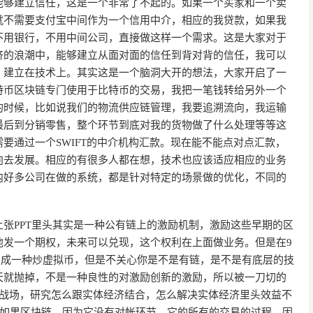
能够建立信任，这是一个非常了不起的。如果一个买家和一个卖
就不需要支付宝中间作为一个信用中介，相应的我贷款，如果我
不用银行，不用中间公司，直接做这样一个需求。这是大家对于
济的浪潮中，能够建立从面对面的信任到背对背的信任，我可以
，建立在技术上。其实这是一个脑洞大开的想法，大家开启了一
特币区块链专门使用于比特币的交易，我把一笔钱转给另外一个
的时候，比如说我们的物流供应链管理，我要追溯流向，我运输
最后到分销零售，整个环节到底对我的货物做了什么处理等等这
要通过一个SWIFT的中介机构汇款。现在能不能点对点汇款，
向去发展。相应的有很多人都在想，技术也应该适应相应的业务
内好多公司在做的系统，都是针对特定的场景做的优化，不同的
在上张PPT里头其实是一种公有链上的激励机制，激励这些早期的区
他发一个期权，未来可以兑现，这个权利在上面做业务。但是在9
变成一种炒虚拟币，但是不关心你是不是有链，是不是有底层的技
天就抛掉，不是一种良性的对激励创新的激励，所以被一刀切的
主战场，研究怎么跟实体经济结合，怎么解决实体经济里头效益不
，如果区块链，因为它没有对帐环节，它的所有的交易的过程，因