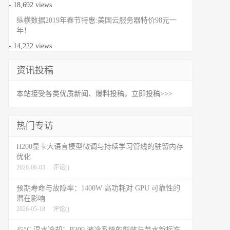
- 18,692 views
纵横数据2019年春节特惠:美国云服务器特价98元一
年！
- 14,222 views
资讯投稿
本站接受各类优质新闻、爆料投稿，立即投稿>>>
热门专访
H200显卡大语言模型微调与持续学习管线的驻留内存
优化
2026-06-03
评论(
)
预期寿命与故障率：1400W 高功耗对 GPU 可靠性的
潜在影响
2026-05-18
评论(
)
45°C 温水冷却：B300 液冷系统的能效与节水新标准