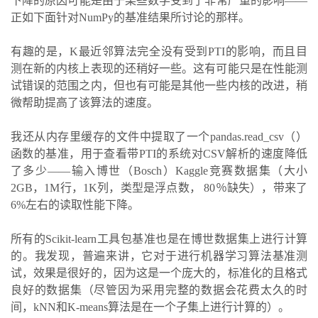
下降的原因可能是由于某些数学受到了非常严重的影响——
正如下面针对NumPy的基准结果所讨论的那样。
有趣的是，K最近邻算法完全没有受到PTI的影响，而且目
测在新的内核上表现的还稍好一些。这有可能只是在性能测
试错误的范围之内，但也有可能是其他一些内核的改进，稍
微帮助提高了该算法的速度。
我还从内存里缓存的文件中提取了一个pandas.read_csv（）
函数的基准，用于查看带PTI的系统对CSV解析的速度降低
了多少——输入博世（Bosch）Kaggle竞赛数据集（大小
2GB，1M行，1K列，类型是浮点数， 80％缺失），带来了
6%左右的读取性能下降。
所有的Scikit-learn工具包基准也是在博世数据集上进行计算
的。我发现，普遍来讲，它对于进行机器学习算法基准测
试，效果是很好的，因为这是一个庞大的，标准化的且格式
良好的数据集（尽管因为采用完整的数据会花费太久的时
间，kNN和K-means算法是在一个子集上进行计算的）。