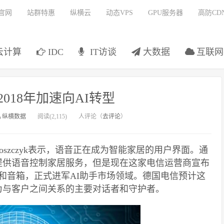
官网
站群特惠
纵横云
动态VPS
GPU服务器
高防CD
云计算
IDC
IT访谈
大数据
互联网
018年加速向AI转型
纵横数据
阅读(2,115)
人评论（
去评论
）
Zamoszczyk表示，语音正在成为智能家居的用户界面。通
提供语音控制家居服务，但是现在这家电信运营商宣布
助手和音箱，正式进军AI助手市场领域。德国电信预计这
为与客户之间关系的主要对话者和守护者。