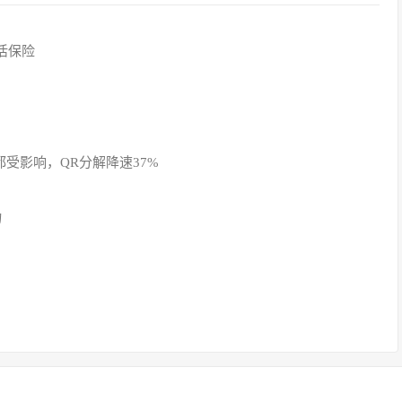
活保险
受影响，QR分解降速37%
物