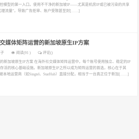
风控模型的第一入口。使用不干净的新加坡IP——尤其是机房IP或已被污染的共享
代理流量”，导致广告拒审、账户受限甚至封[……]
交媒体矩阵运营的新加坡原生IP方案
燕子
阅读(91 )
评论(
)
的新加坡原生IP方案 在海外社交媒体矩阵运营中，每个账号使用独立、稳定的IP
存活的核心基础设施。新加坡原生IP之所以成为矩阵运营的首选，核心在于其
本地运营商（如Singtel、StarHub）直接分配，相当于一台真正位于新加[……]