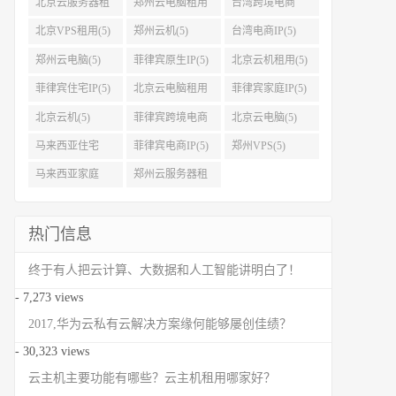
北京云服务器租
郑州云电脑租用
台湾跨境电商
用(5)
(5)
IP(5)
北京VPS租用(5)
郑州云机(5)
台湾电商IP(5)
郑州云电脑(5)
菲律宾原生IP(5)
北京云机租用(5)
菲律宾住宅IP(5)
北京云电脑租用
菲律宾家庭IP(5)
(5)
北京云机(5)
菲律宾跨境电商
北京云电脑(5)
IP(5)
马来西亚住宅
菲律宾电商IP(5)
郑州VPS(5)
IP(5)
马来西亚家庭
郑州云服务器租
IP(5)
用(5)
热门信息
终于有人把云计算、大数据和人工智能讲明白了！
- 7,273 views
2017,华为云私有云解决方案缘何能够屡创佳绩？
- 30,323 views
云主机主要功能有哪些？云主机租用哪家好？