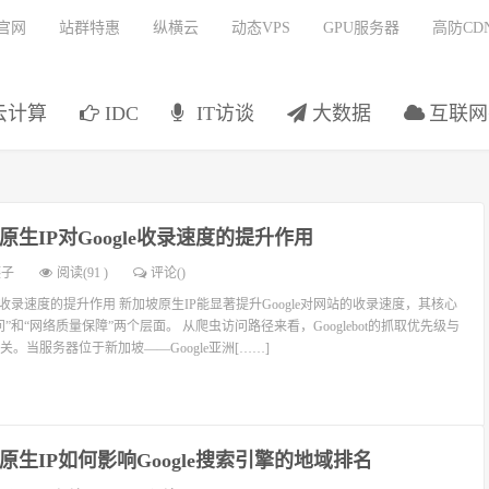
官网
站群特惠
纵横云
动态VPS
GPU服务器
高防CD
云计算
IDC
IT访谈
大数据
互联网
原生IP对Google收录速度的提升作用
燕子
阅读(91 )
评论(
)
le收录速度的提升作用 新加坡原生IP能显著提升Google对网站的收录速度，其核心
”和“网络质量保障”两个层面。 从爬虫访问路径来看，Googlebot的抓取优先级与
。当服务器位于新加坡——Google亚洲[……]
原生IP如何影响Google搜索引擎的地域排名