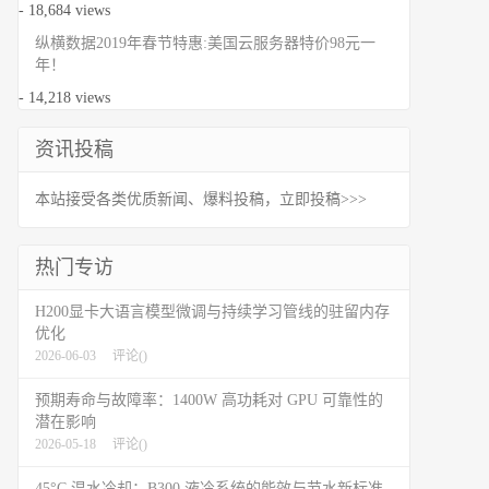
- 18,684 views
纵横数据2019年春节特惠:美国云服务器特价98元一
年！
- 14,218 views
资讯投稿
本站接受各类优质新闻、爆料投稿，立即投稿>>>
热门专访
H200显卡大语言模型微调与持续学习管线的驻留内存
优化
2026-06-03
评论(
)
预期寿命与故障率：1400W 高功耗对 GPU 可靠性的
潜在影响
2026-05-18
评论(
)
45°C 温水冷却：B300 液冷系统的能效与节水新标准