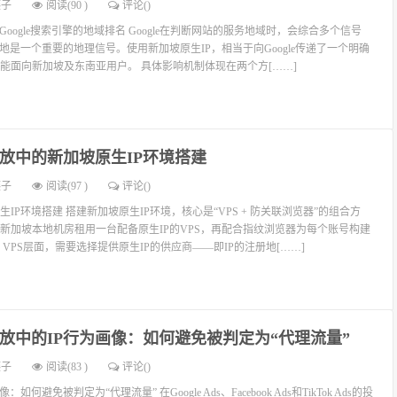
燕子
阅读(90 )
评论(
)
Google搜索引擎的地域排名 Google在判断网站的服务地域时，会综合多个信号
地是一个重要的地理信号。使用新加坡原生IP，相当于向Google传递了一个明确
能面向新加坡及东南亚用户。 具体影响机制体现在两个方[……]
放中的新加坡原生IP环境搭建
燕子
阅读(97 )
评论(
)
IP环境搭建 搭建新加坡原生IP环境，核心是“VPS + 防关联浏览器”的组合方
新加坡本地机房租用一台配备原生IP的VPS，再配合指纹浏览器为每个账号构建
VPS层面，需要选择提供原生IP的供应商——即IP的注册地[……]
放中的IP行为画像：如何避免被判定为“代理流量”
燕子
阅读(83 )
评论(
)
何避免被判定为“代理流量” 在Google Ads、Facebook Ads和TikTok Ads的投