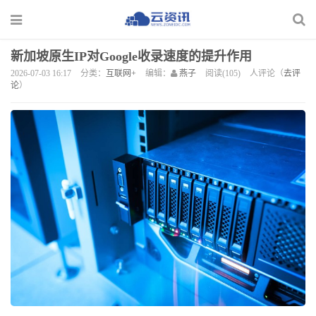
新加坡原生IP对Google收录速度的提升作用
2026-07-03 16:17
分类：
互联网+
编辑：
燕子
阅读(105)
人评论（
去评
论
）