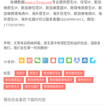
纵横数据
www.170yun.com
专业提供原生
IP、住宅IP、
新加
坡
原生
IP、
新加坡
住宅
IP、
新加坡
家庭
IP、跨境电商原生IP、
新
加坡
跨境电商
IP、海外原生IP、海
外
住宅
IP、
新加坡
电商
IP、海
外原生IP、海外社媒IP可以联系客服QQ:609863413，微信：
17750597993
声明：文章来自网络转载，若无意中有侵犯您权益的信息，请联系
我们，我们会在第一时间删除！
分享到：
更多
(
)
标签：
住宅IP
原生IP
新加坡住宅IP
新加坡原生IP
新加坡家庭IP
新加坡电商IP
新加坡跨境电商IP
海外住宅IP
海外原生IP
海外社媒IP
跨境电商原生IP
猜你还会喜欢下面的内容