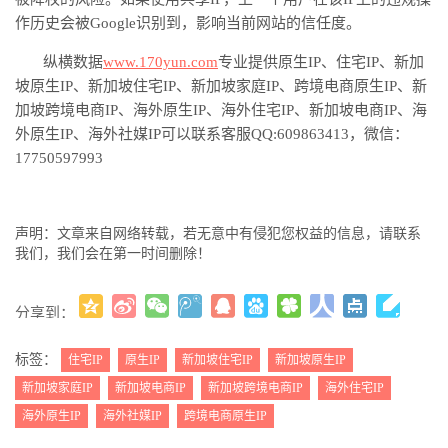
作历史会被Google识别到，影响当前网站的信任度。
纵横数据
www.170yun.com
专业提供原生
IP、住宅IP、
新加
坡
原生
IP、
新加坡
住宅
IP、
新加坡
家庭
IP、跨境电商原生IP、
新
加坡
跨境电商
IP、海外原生IP、海
外
住宅
IP、
新加坡
电商
IP、海
外原生IP、海外社媒IP可以联系客服QQ:609863413，微信：
17750597993
声明：文章来自网络转载，若无意中有侵犯您权益的信息，请联系
我们，我们会在第一时间删除！
分享到：
更多
(
)
标签：
住宅IP
原生IP
新加坡住宅IP
新加坡原生IP
新加坡家庭IP
新加坡电商IP
新加坡跨境电商IP
海外住宅IP
海外原生IP
海外社媒IP
跨境电商原生IP