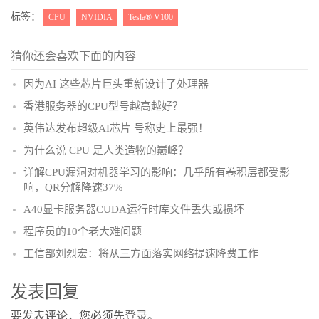
更多
(
)
标签：
CPU
NVIDIA
Tesla® V100
猜你还会喜欢下面的内容
因为AI 这些芯片巨头重新设计了处理器
香港服务器的CPU型号越高越好？
英伟达发布超级AI芯片 号称史上最强！
为什么说 CPU 是人类造物的巅峰？
详解CPU漏洞对机器学习的影响：几乎所有卷积层都受影
响，QR分解降速37%
A40显卡服务器CUDA运行时库文件丢失或损坏
程序员的10个老大难问题
工信部刘烈宏：将从三方面落实网络提速降费工作
发表回复
要发表评论，您必须先
登录
。