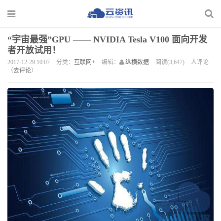
“宇宙最强”GPU —— NVIDIA Tesla V100 面向开发
者开放试用！
2017-12-29 10:07
分类：
互联网+
编辑：
纵横数据
阅读(3,647)
人评论
（
去评论
）