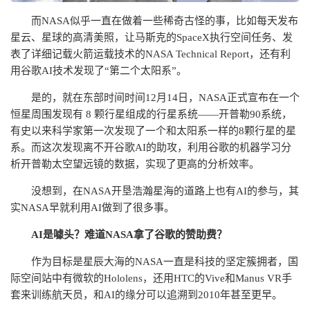
而NASA似乎一直在做着一些稀奇古怪的事，比如每天发布
星云、星球的高清美照，让马斯克的SpaceX执行空间任务、发
表了详细记载火箭运载技术的NASA Technical Report，还有利
用谷歌AI技术发现了“第二个太阳系”。
是的，就在东部时间时间12月14日，NASA正式宣布在一个
恒星周围发现有 8 颗行星组成的行星系统——开普勒90系统，
有史以来科学家第一次发现了一个和太阳系一样的8颗行星的星
系。而这次发现离不开谷歌AI的助攻，利用谷歌的机器学习分
析开普勒太空望远镜的数据，实现了更高的分析效率。
没想到，在NASA开垦浩瀚星海的道路上也有AI的参与，其
实NASA早就利用AI做到了很多事。
AI是噱头？难道NASA拿了谷歌的赞助费？
作为目标是星辰大海的NASA一直是科技的坚定簇拥者，国
际空间站中有微软的Hololens，还用HTC的Vive和Manus VR手
套来训练航天员，和AI的缘分可以追溯到2010年甚至更早。