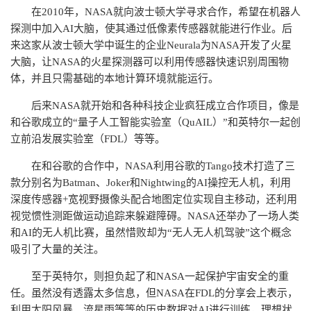
在2010年，NASA就向波士顿大学寻求合作，希望在机器人
探测中加入AI大脑，使其通过低像素传感器就能进行作业。后
来这家从波士顿大学中诞生的企业Neurala为NASA开发了火星
大脑，让NASA的火星探测器可以利用传感器快速识别周围物
体，并且只需基础的本地计算环境就能运行。
后来NASA就开始和各种科技企业疯狂成立合作项目，像是
和谷歌成立的“量子人工智能实验室（QuAIL）”和英特尔一起创
立前沿发展实验室（FDL）等等。
在和谷歌的合作中，NASA利用谷歌的Tango技术打造了三
款分别名为Batman、Joker和Nightwing的AI操控无人机，利用
深度传感器+宽视野摄像头配合地图定位实现自主移动，还利用
视觉惯性测距做运动追踪来躲避障碍。NASA还举办了一场人类
和AI的无人机比赛，虽然惜败却为“无人无人机驾驶”这个概念
吸引了大量的关注。
至于英特尔，则担负起了和NASA一起保护宇宙安全的重
任。虽然没有透露太多信息，但NASA在FDL的分享会上表示，
利用太阳风暴、流星雨等等的历史数据对AI进行训练，理想状