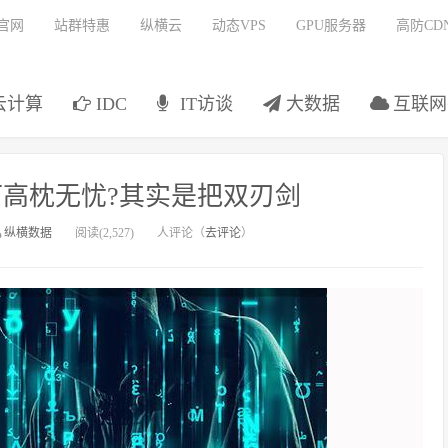
官网
站群特惠
纵横云
动态VPS
GPU服务器
高防CD
云计算
IDC
IT访谈
大数据
互联网
可高枕无忧?其实是把双刃剑
纵横数据
阅读(2,527)
人评论（
去评论
）