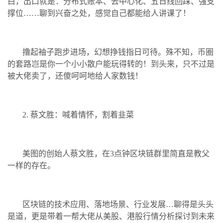
白，出口就是：分布式账本、去中心化、五日线回踩、强支
撑位……聊到兴奋之处，感觉自己都能给人讲课了！
撸起袖子跑步进场，幻想挣钱指日可待。殊不知，币圈
的套路岂是你一个小小散户能玩得转的！到头来，只不过是
被大佬卖了，还傻呵呵地给人家数钱！
2. 蔡文胜：喊着情怀，割着韭菜
美图的创始人蔡文胜，在3点钟区块链群里简直是教父
一样的存在。
区块链的技术应用、落地场景、行业发展…聊得是头头
是道，更是带着一帮大佬从美股、港股行情分析探讨到未来