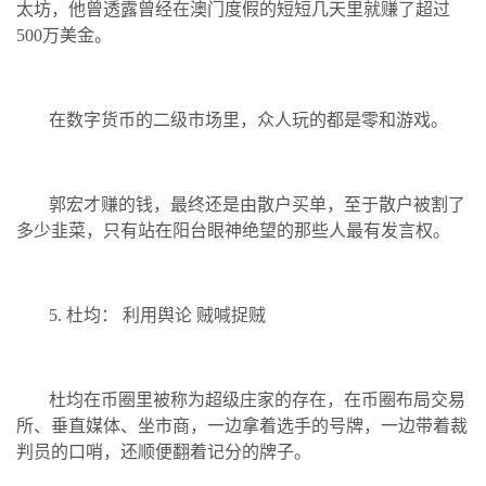
太坊，他曾透露曾经在澳门度假的短短几天里就赚了超过
500万美金。
在数字货币的二级市场里，众人玩的都是零和游戏。
郭宏才赚的钱，最终还是由散户买单，至于散户被割了
多少韭菜，只有站在阳台眼神绝望的那些人最有发言权。
5. 杜均： 利用舆论 贼喊捉贼
杜均在币圈里被称为超级庄家的存在，在币圈布局交易
所、垂直媒体、坐市商，一边拿着选手的号牌，一边带着裁
判员的口哨，还顺便翻着记分的牌子。