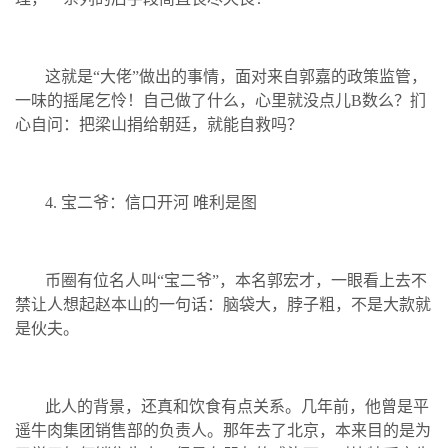
这就是“大佬”做出的事情，面对来自郭嘉的政策监管，
一味的摇尾乞怜！自己做了什么，心里就没点儿B数么？扪
心自问：把梁山捐给朝廷，就能自救吗？
4. 宝二爷：信口开河 唯利是图
币圈有位名人叫“宝二爷”，本名郭宏才，一眼看上去不
禁让人想起赵本山的一句话：脑袋大，脖子粗，不是大款就
是伙夫。
此人的背景，还真和饮食有点关系。几年前，他曾是平
遥牛肉集团销售部的负责人。那年去了北京，本来目的是为