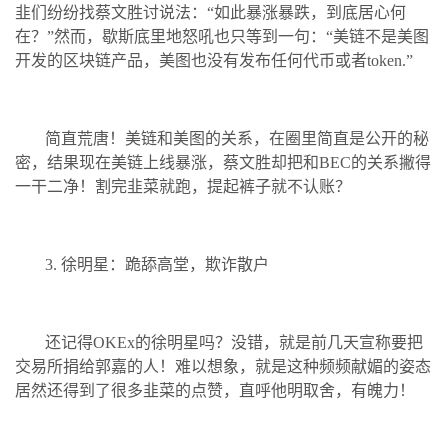
韭们纷纷找蔡文胜讨说法：“如此暴涨暴跌，到底居心何
在？”然而，歇斯底里地怒吼也只等到一句：“美链不是美图
开发的区块链产品，美图也没有发布任何代币或者token.”
简直荒唐！美链和美图的关系，在圈里简直是公开的秘
密，结果现在美链上线暴涨，蔡文胜却把和BEC的关系撇得
一干二净！割完韭菜就跑，提起裤子就不认账？
3. 徐明星：跪舔高堂，欺诈散户
还记得OKEx的徐明星吗？没错，就是前几天宣称要把
交易所捐给郭嘉的人！难以想象，就是这种频频献媚的姿态
居然还得到了很多韭菜的点赞，直呼他明取舍，有魄力！