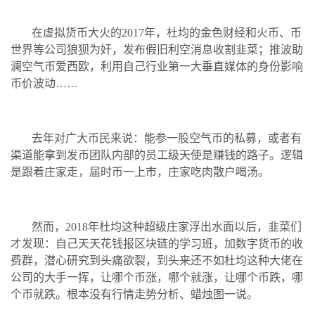
在虚拟货币大火的2017年，杜均的金色财经和火币、币
世界等公司狼狈为奸，发布假旧利空消息收割韭菜；推波助
澜空气币爱西欧，利用自己行业第一大垂直媒体的身份影响
币价波动……
去年对广大币民来说：能参一股空气币的私募，或者有
渠道能拿到发币团队内部的员工级天使是赚钱的路子。逻辑
是跟着庄家走，届时币一上市，庄家吃肉散户喝汤。
然而，2018年杜均这种超级庄家浮出水面以后，韭菜们
才发现：自己天天花钱报区块链的学习班，加数字货币的收
费群，潜心研究到头痛欲裂，到头来还不如杜均这种大佬在
公司的大手一挥，让哪个币涨，哪个就涨，让哪个币跌，哪
个币就跌。根本没有行情走势分析、蜡烛图一说。