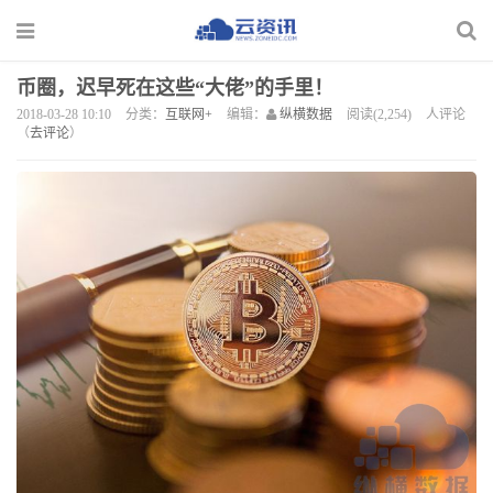
币圈，迟早死在这些“大佬”的手里！
2018-03-28 10:10
分类：
互联网+
编辑：
纵横数据
阅读(2,254)
人评论
（
去评论
）