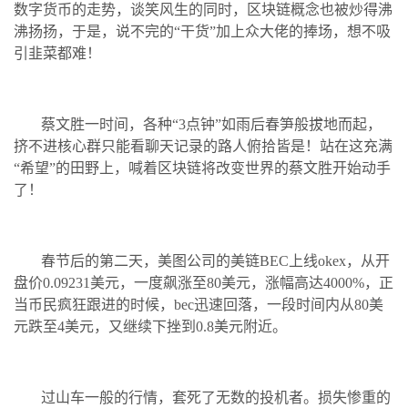
数字货币的走势，谈笑风生的同时，区块链概念也被炒得沸
沸扬扬，于是，说不完的“干货”加上众大佬的捧场，想不吸
引韭菜都难！
蔡文胜一时间，各种“3点钟”如雨后春笋般拔地而起，
挤不进核心群只能看聊天记录的路人俯拾皆是！站在这充满
“希望”的田野上，喊着区块链将改变世界的蔡文胜开始动手
了！
春节后的第二天，美图公司的美链BEC上线okex，从开
盘价0.09231美元，一度飙涨至80美元，涨幅高达4000%，正
当币民疯狂跟进的时候，bec迅速回落，一段时间内从80美
元跌至4美元，又继续下挫到0.8美元附近。
过山车一般的行情，套死了无数的投机者。损失惨重的