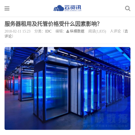
服务器租用及托管价格受什么因素影响？
2018-02-11 15:23
分类：
IDC
编辑：
纵横数据
阅读(1,835)
人评论（
去
评论
）