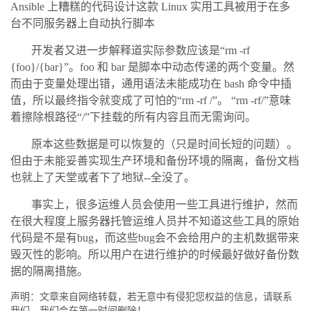
Ansible 上糟糕的代码设计这款 Linux 实用工具被用于在多
台不同服务器上自动执行脚本
开发者又进一步解释道实际参数应该是“rm -rf
{foo}/{bar}”。foo 和 bar 是脚本中动态传递的两个变量。然
而由于变量处理出错，通用语法未能成功在 bash 命令中插
值，所以最终指令就变成了可怕的“rm -rf /”。 “rm -rf/”意味
着擦除根路径“/”下挂载的所有内容且而无需询问。
原本这些数据是可以恢复的（只是时间长短的问题）。
但由于未能妥善实现生产环境和备份环境的隔离，备份文档
也就上了天堂或者下了地狱--全没了。
事实上，很多运维人员会使用一些工具进行维护，然而
在很大程度上服务器托管运维人员并不知道这些工具的原始
代码是不是有bug，而这些bug会不会给用户的主机数据带来
毁灭性的影响。所以用户在进行维护的时候最好做好备份数
据的隔离措施。
声明：文章来自网络转载，若无意中有侵犯您权益的信息，请联系
我们，我们会在第一时间删除！