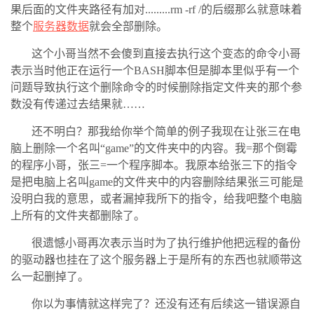
果后面的文件夹路径有加对.........rm -rf /的后缀那么就意味着
整个
服务器数据
就会全部删除。
这个小哥当然不会傻到直接去执行这个变态的命令小哥
表示当时他正在运行一个BASH脚本但是脚本里似乎有一个
问题导致执行这个删除命令的时候删除指定文件夹的那个参
数没有传递过去结果就……
还不明白？那我给你举个简单的例子我现在让张三在电
脑上删除一个名叫“game”的文件夹中的内容。我=那个倒霉
的程序小哥，张三=一个程序脚本。我原本给张三下的指令
是把电脑上名叫game的文件夹中的内容删除结果张三可能是
没明白我的意思，或者漏掉我所下的指令，给我吧整个电脑
上所有的文件夹都删除了。
很遗憾小哥再次表示当时为了执行维护他把远程的备份
的驱动器也挂在了这个服务器上于是所有的东西也就顺带这
么一起删掉了。
你以为事情就这样完了？还没有还有后续这一错误源自