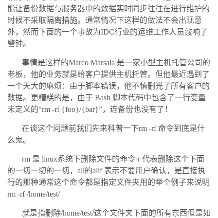
能让备份数据与服务器中的数据实时同步往往在进行维护的
时候不采取隔离措施。通常情况下这样的做法不会出现意
外，然而下面的一个事故为IDC行业的运维工作人员敲响了
警钟。
事情是这样的Marco Marsala 是一家小型主机托管公司的
老板，他的业务就是给客户提供主机托管。但他最近遇到了
一个天大的麻烦：由于脚本错误，他不慎删光了所有客户的
数据。更糟糕的是，由于 Bash 脚本代码中包含了一行变量
未定义的“rm -rf {foo}/{bar}”，连备份也没有了！
在谈这个问题前我们先来科普一下rm -rf 命令到底是什
么鬼。
rm 是 linux系统下删除文件的命令-r 代表删除这个下面
的一切一切的一切，all的allf 表示不要用户确认，是直接执
行的那种通常这个命令都是指定文件夹用的举个例子来说明
rm -rf /home/test/
就是指删除/home/test/这个文件夹下面的所有东西但是如