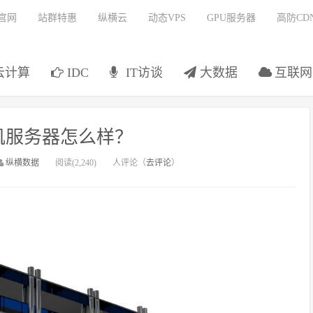
官网
站群特惠
纵横云
动态VPS
GPU服务器
高防CD
云计算
IDC
IT访谈
大数据
互联网
矶服务器怎么样？
纵横数据
阅读(2,240)
人评论（
去评论
）