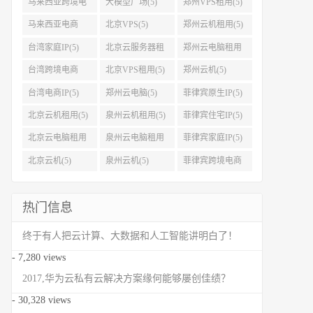
马来西亚跨境电
大模型广场(5)
郑州VPS租用(5)
商IP(5)
马来西亚电商
北京VPS(5)
郑州云机租用(5)
IP(5)
台湾家庭IP(5)
北京云服务器租
郑州云电脑租用
用(5)
(5)
台湾跨境电商
北京VPS租用(5)
郑州云机(5)
IP(5)
台湾电商IP(5)
郑州云电脑(5)
菲律宾原生IP(5)
北京云机租用(5)
泉州云机租用(5)
菲律宾住宅IP(5)
北京云电脑租用
泉州云电脑租用
菲律宾家庭IP(5)
(5)
(5)
北京云机(5)
泉州云机(5)
菲律宾跨境电商
IP(5)
热门信息
终于有人把云计算、大数据和人工智能讲明白了！
- 7,280 views
2017,华为云私有云解决方案缘何能够屡创佳绩？
- 30,328 views