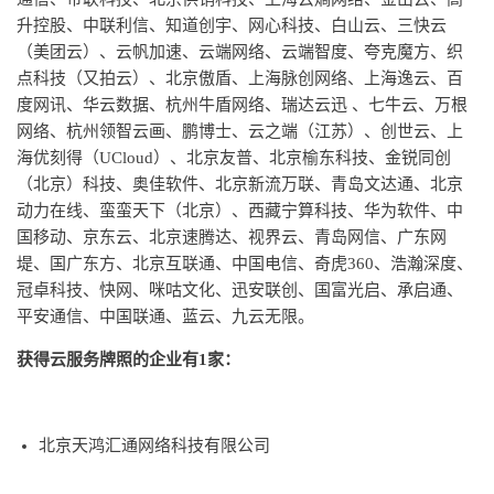
升控股、中联利信、知道创宇、网心科技、白山云、三快云
（美团云）、云帆加速、云端网络、云端智度、夸克魔方、织
点科技（又拍云）、北京傲盾、上海脉创网络、上海逸云、百
度网讯、华云数据、杭州牛盾网络、瑞达云迅 、七牛云、万根
网络、杭州领智云画、鹏博士、云之端（江苏）、创世云、上
海优刻得（UCloud）、北京友普、北京榆东科技、金锐同创
（北京）科技、奥佳软件、北京新流万联、青岛文达通、北京
动力在线、蛮蛮天下（北京）、西藏宁算科技、华为软件、中
国移动、京东云、北京速腾达、视界云、青岛网信、广东网
堤、国广东方、北京互联通、中国电信、奇虎360、浩瀚深度、
冠卓科技、快网、咪咕文化、迅安联创、国富光启、承启通、
平安通信、中国联通、蓝云、九云无限。
获得云服务牌照的企业有1家：
北京天鸿汇通网络科技有限公司