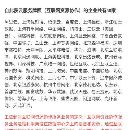
自此获云服务牌照（互联网资源协作）的企业共有58家
：
阿里云、上海优刻得、腾讯云、百度云、上海福虎、浙江帕摩
数据、上海有孚网络、中企网络、鹏博士、三快云（美团
云）、网宿科技、北京联想调频、上海蓝云网络、宁夏西云数
据、中国移动、金山云、上海宽惠网络、北京森华易腾、深圳
市赛柏特、天津卓朗、太平洋电信、华为、浪潮、北京互联港
湾、北京闪迅网联、上海美橙科技、北京迅达云成、杭州云际
视界、润泽科技、广东唯一网络、世纪互联、北京互联互通、
神州数码、翔明科技、上海曙安、中国电信、中国联通、北京
万国长安、群英网络、上海七牛、中宇联云计算、辽宁傲然诚
创、北京银盾泰安、杭州牛盾网络、北京德利迅达、京东云、
首都在线、国富瑞数、华云数据、武汉天楚、易云捷讯、北京
优帆、前海小鸟、上海飞络、盛世云图、闪迅网联、光环新
网、
天鸿汇通。
工信部对互联网资源协作服务业务的定义：互联网资源协作服
务业务是指利用架设在数据中心之上的设备和资源，通过互联