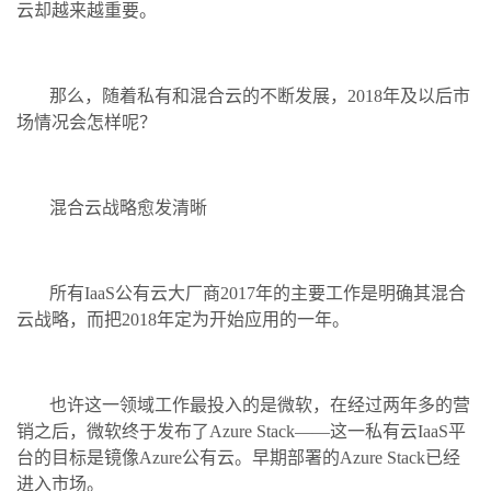
云却越来越重要。
那么，随着私有和混合云的不断发展，2018年及以后市
场情况会怎样呢？
混合云战略愈发清晰
所有IaaS公有云大厂商2017年的主要工作是明确其混合
云战略，而把2018年定为开始应用的一年。
也许这一领域工作最投入的是微软，在经过两年多的营
销之后，微软终于发布了Azure Stack——这一私有云IaaS平
台的目标是镜像Azure公有云。早期部署的Azure Stack已经
进入市场。