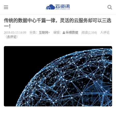
传统的数据中心千篇一律，灵活的云服务却可以三选
一！
2018-03-13 14:09
分类：
互联网+
编辑：
纵横数据
阅读(2,164)
人评论
（
去评论
）