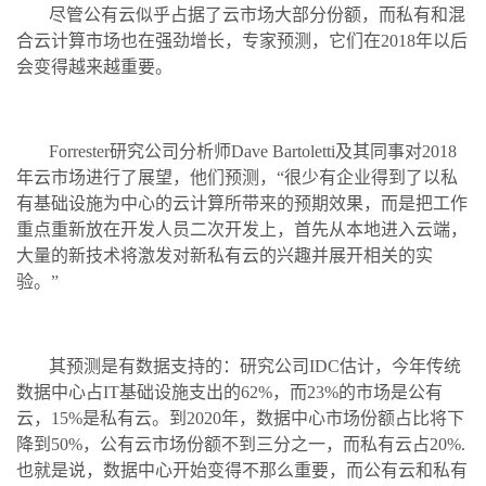
尽管公有云似乎占据了云市场大部分份额，而私有和混
合云计算市场也在强劲增长，专家预测，它们在2018年以后
会变得越来越重要。
Forrester研究公司分析师Dave Bartoletti及其同事对2018
年云市场进行了展望，他们预测，“很少有企业得到了以私
有基础设施为中心的云计算所带来的预期效果，而是把工作
重点重新放在开发人员二次开发上，首先从本地进入云端，
大量的新技术将激发对新私有云的兴趣并展开相关的实
验。”
其预测是有数据支持的：研究公司IDC估计，今年传统
数据中心占IT基础设施支出的62%，而23%的市场是公有
云，15%是私有云。到2020年，数据中心市场份额占比将下
降到50%，公有云市场份额不到三分之一，而私有云占20%.
也就是说，数据中心开始变得不那么重要，而公有云和私有