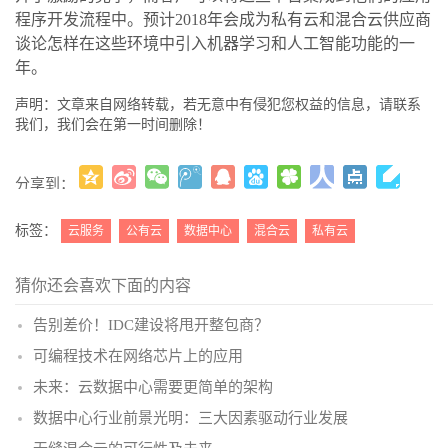
程序开发流程中。预计2018年会成为私有云和混合云供应商
谈论怎样在这些环境中引入机器学习和人工智能功能的一
年。
声明：文章来自网络转载，若无意中有侵犯您权益的信息，请联系
我们，我们会在第一时间删除！
分享到：
更多
(
)
标签：
云服务
公有云
数据中心
混合云
私有云
猜你还会喜欢下面的内容
告别差价！IDC建设将甩开整包商？
可编程技术在网络芯片上的应用
未来：云数据中心需要更简单的架构
数据中心行业前景光明：三大因素驱动行业发展