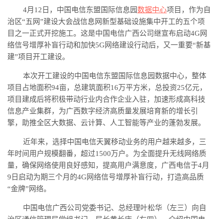
4月12日，中国电信东盟国际信息园
数据中心
项目，作为自
治区
“五网”建设大会战信息网新型基础设施集中开工的五个项
目之一正式开挖施工。这是中国电信广西公司继宣布启动4G网
络信号增厚补盲行动和加快5G网络建设行动后，又一重要“新基
建”项目开工建设。
本次开工建设的中国电信东盟国际信息园数据中心，整体
项目占地面积
94亩，总建筑面积16万平方米，总投资25亿元，
项目建成后将积极带动行业内合作企业入驻，加速形成高科技
信息产业集群，为广西数字经济高质量发展培育新的增长引
擎，助推全区大数据、云计算、人工智能等产业的蓬勃发展。
近年来，选择中国电信天翼移动业务的用户越来越多，三
年时间用户规模翻番，超过
1500万户。为全面提升无线网络质
量，确保网络使用良好感知，提高用户满意度，广西电信于4月
9日启动为期三个月的4G网络信号增厚补盲行动，打造高品质
“金牌”网络。
中国电信广西公司党委书记、总经理叶松华（左三）向自