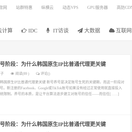
官网
站群特惠
纵横云
动态VPS
GPU服务器
高防CD
云计算
IDC
IT访谈
大数据
互联网
号阶段：为什么韩国原生IP比普通代理更关键
燕子
阅读(89 )
评论(
)
韩国原生IP比普通代理更关键 新号养号是决定账号生死的关键期，而这一阶段对
。新注册的Facebook、Google或TikTok账号如果没有经过正常使用就直接投入
统限制。养号的本质，是让平台算法逐步建立对账号的信任——而信任[……]
号阶段：为什么韩国原生IP比普通代理更关键