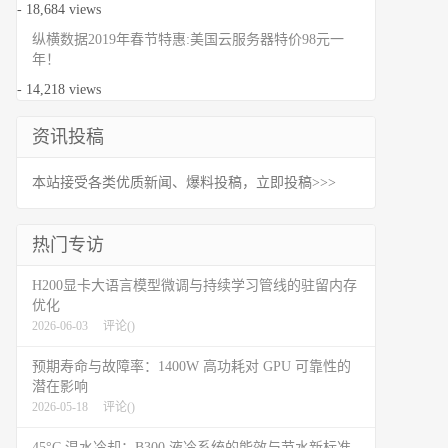
- 18,684 views
纵横数据2019年春节特惠:美国云服务器特价98元一
年！
- 14,218 views
资讯投稿
本站接受各类优质新闻、爆料投稿，立即投稿>>>
热门专访
H200显卡大语言模型微调与持续学习管线的驻留内存
优化
2026-06-03
评论(
)
预期寿命与故障率：1400W 高功耗对 GPU 可靠性的
潜在影响
2026-05-18
评论(
)
45°C 温水冷却：B300 液冷系统的能效与节水新标准