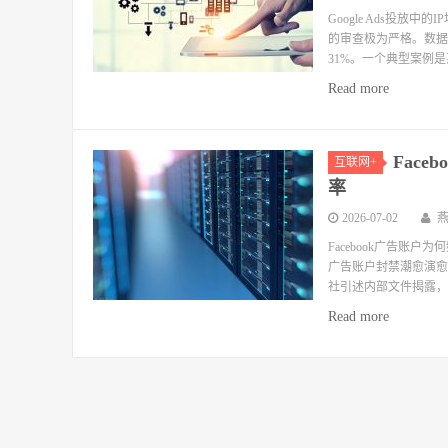
Google Ads投放中
的审查极为严格。数据显
31%。一个典型案例是
Read more
Fac
互联网+
率
2026-07-02
Facebook广告账户
广告账户封禁潮愈演愈烈
社引述内部文件揭露，M
Read more