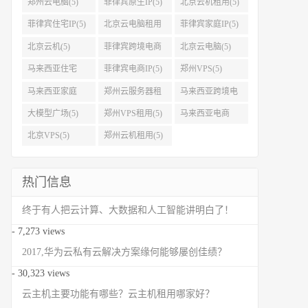
郑州云电脑(5)
菲律宾原生IP(5)
北京云机租用(5)
菲律宾住宅IP(5)
北京云电脑租用
菲律宾家庭IP(5)
(5)
北京云机(5)
菲律宾跨境电商
北京云电脑(5)
IP(5)
马来西亚住宅
菲律宾电商IP(5)
郑州VPS(5)
IP(5)
马来西亚家庭
郑州云服务器租
马来西亚跨境电
IP(5)
用(5)
商IP(5)
大模型广场(5)
郑州VPS租用(5)
马来西亚电商
IP(5)
北京VPS(5)
郑州云机租用(5)
热门信息
终于有人把云计算、大数据和人工智能讲明白了！
- 7,273 views
2017,华为云私有云解决方案缘何能够屡创佳绩？
- 30,323 views
云主机主要功能有哪些？云主机租用哪家好？