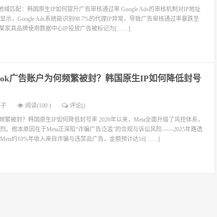
的IP地域匹配：韩国原生IP如何提升广告审核通过率 Google Ads的审核机制对IP地址
示，Google Ads系统能识别98.7%的代理IP异常，导致广告审核通过率暴跌至
某家具品牌使用数据中心IP投放广告被标记为[……]
ebook广告账户为何频繁被封？韩国原生IP如何降低封号
燕子
阅读(100 )
评论(
)
为何频繁被封？韩国原生IP如何降低封号率 2026年以来，Meta全面升级了风控体系，
。根本原因在于Meta正深陷“诈骗广告泛滥”的合规与诉讼风险——2025年路透
eta约10%年收入来自诈骗与违禁品广告，金额预计达16[……]