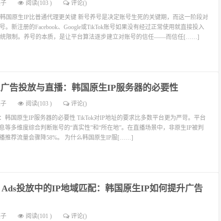
燕子
阅读(103 )
评论(
)
韩国原生IP比普通代理更关键 新号养号是决定账号生死的关键期，而这一阶段对
。新注册的Facebook、Google或TikTok账号如果没有经过正常使用就直接投入
统限制。养号的本质，是让平台算法逐步建立对账号的信任——而信任[……]
Tok广告投放与直播：韩国原生IP服务器的必要性
燕子
阅读(103 )
评论(
)
播：韩国原生IP服务器的必要性 TikTok对IP地址的要求比多数平台更为严苛。平台
信息等多维度综合判断账号的“真实性”和“所在地”。在直播场景中，非原生IP被判
播推荐流量会骤降58%。 为什么韩国原生IP服[……]
gle Ads投放中的IP地域匹配：韩国原生IP如何提升广告
燕子
阅读(101 )
评论(
)