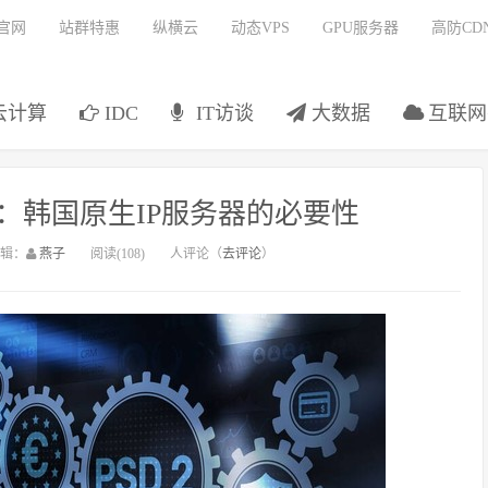
官网
站群特惠
纵横云
动态VPS
GPU服务器
高防CD
云计算
IDC
IT访谈
大数据
互联网
直播：韩国原生IP服务器的必要性
辑：
燕子
阅读(108)
人评论（
去评论
）