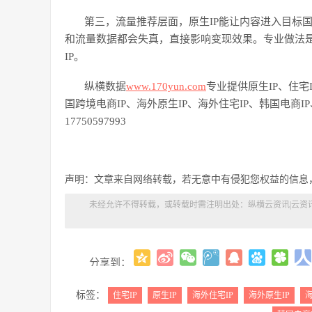
第三，流量推荐层面，原生
IP能让内容进入目标
和流量数据都会失真，直接影响变现效果。专业做法是
IP。
纵横数据
www.170yun.com
专业提供原生
IP、住宅
国
跨境电商
IP、海外原生IP、海
外
住宅
IP、
韩国
电商
I
17750597993
声明：文章来自网络转载，若无意中有侵犯您权益的信息
未经允许不得转载，或转载时需注明出处：
纵横云资讯|云资
分享到：
标签：
住宅IP
原生IP
海外住宅IP
海外原生IP
海