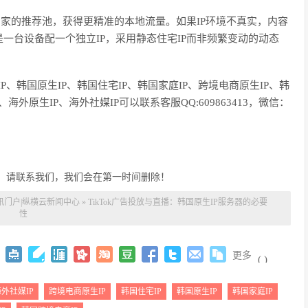
国家的推荐池，获得更精准的本地流量。如果IP环境不真实，内容
一台设备配一个独立IP，采用静态住宅IP而非频繁变动的动态
IP、
韩国
原生
IP、
韩国
住宅
IP、
韩国
家庭
IP、跨境电商原生IP、
韩
P、海外原生IP、海外社媒IP可以联系客服QQ:609863413，微信：
，请联系我们，我们会在第一时间删除！
讯门户|纵横云新闻中心
»
TikTok广告投放与直播：韩国原生IP服务器的必要
性
更多
(
)
外社媒IP
跨境电商原生IP
韩国住宅IP
韩国原生IP
韩国家庭IP