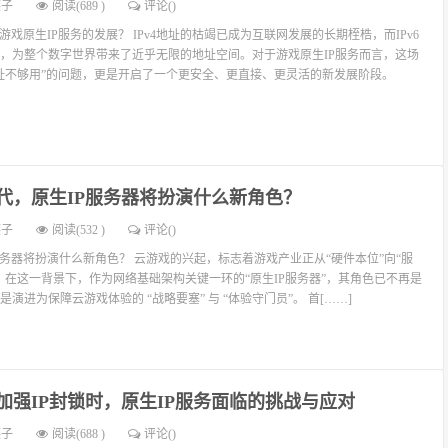
燕子
阅读(689 )
评论(
)
响游戏原生IP服务的发展？ IPv4地址的枯竭已成为互联网发展的长期桎梏，而IPv6
，为整个数字世界带来了近乎无限的地址空间。对于游戏原生IP服务而言，这场
址不够用”的问题，更是开启了一个更安全、更直接、更灵活的新发展阶段。
代，原生IP服务器将扮演什么新角色？
燕子
阅读(532 )
评论(
)
服务器将扮演什么新角色？ 云游戏的兴起，标志着游戏产业正从“硬件本位”向“服
。在这一背景下，作为网络基础架构关键一环的“原生IP服务器”，其角色已不再是
演进为保障云游戏体验的 “战略要塞” 与 “体验守门员”。 首[……]
加强IP封锁时，原生IP服务面临的挑战与应对
燕子
阅读(688 )
评论(
)