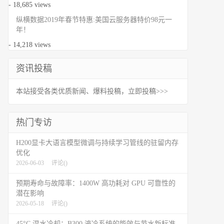
- 18,685 views
纵横数据2019年春节特惠:美国云服务器特价98元一
年！
- 14,218 views
资讯投稿
本站接受各类优质新闻、爆料投稿，立即投稿>>>
热门专访
H200显卡大语言模型微调与持续学习管线的驻留内存
优化
2026-06-03
评论(
)
预期寿命与故障率：1400W 高功耗对 GPU 可靠性的
潜在影响
2026-05-18
评论(
)
45°C 温水冷却：B300 液冷系统的能效与节水新标准