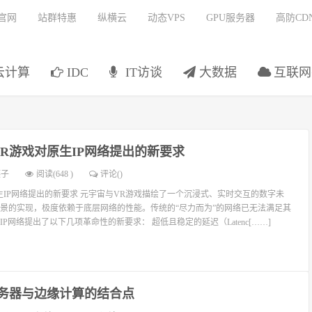
官网
站群特惠
纵横云
动态VPS
GPU服务器
高防CD
云计算
IDC
IT访谈
大数据
互联网
R游戏对原生IP网络提出的新要求
燕子
阅读(648 )
评论(
)
生IP网络提出的新要求 元宇宙与VR游戏描绘了一个沉浸式、实时交互的数字未
景的实现，极度依赖于底层网络的性能。传统的“尽力而为”的网络已无法满足其
P网络提出了以下几项革命性的新要求： 超低且稳定的延迟（Latenc[……]
服务器与边缘计算的结合点