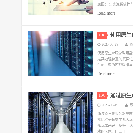
原因： 1. 资源稀缺性
Read more
使用原生
IDC
2025-09-28
使用原生IP玩游戏可能
是其地理位置的真实性
生IP，您的游戏数据
Read more
通过原生
IDC
2025-09-19
通过原生IP服务器提
能比欧美玩家早几天玩
热玩家来说，多等一天
戏的玩家。[……]