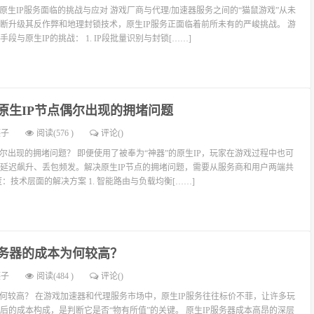
原生IP服务面临的挑战与应对 游戏厂商与代理/加速器服务之间的“猫鼠游戏”从未
断升级其反作弊和地理封锁技术，原生IP服务正面临着前所未有的严峻挑战。 游
段与原生IP的挑战： 1. IP段批量识别与封锁[……]
原生IP节点偶尔出现的拥堵问题
燕子
阅读(576 )
评论(
)
偶尔出现的拥堵问题？ 即便使用了被奉为“神器”的原生IP，玩家在游戏过程中也可
延迟飙升、丢包频发。解决原生IP节点的拥堵问题，需要从服务商和用户两端共
：技术层面的解决方案 1. 智能路由与负载均衡[……]
服务器的成本为何较高？
燕子
阅读(484 )
评论(
)
为何较高？ 在游戏加速器和代理服务市场中，原生IP服务往往标价不菲，让许多玩
后的成本构成，是判断它是否“物有所值”的关键。 原生IP服务器成本高昂的深层