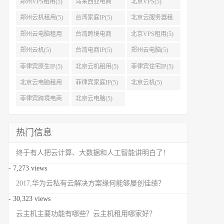
郑州VPS租用(5)
马来西亚电商
北京VPS(5)
IP(5)
郑州云机租用(5)
台湾家庭IP(5)
北京云服务器租
用(5)
郑州云电脑租用
台湾跨境电商
北京VPS租用(5)
(5)
IP(5)
郑州云机(5)
台湾电商IP(5)
郑州云电脑(5)
菲律宾原生IP(5)
北京云机租用(5)
菲律宾住宅IP(5)
北京云电脑租用
菲律宾家庭IP(5)
北京云机(5)
(5)
菲律宾跨境电商
北京云电脑(5)
IP(5)
热门信息
终于有人把云计算、大数据和人工智能讲明白了！
- 7,273 views
2017,华为云私有云解决方案缘何能够屡创佳绩？
- 30,323 views
云主机主要功能有哪些？云主机租用哪家好？