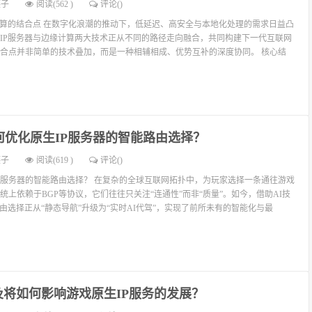
燕子
阅读(562 )
评论(
)
计算的结合点 在数字化浪潮的推动下，低延迟、高安全与本地化处理的需求日益凸
IP服务器与边缘计算两大技术正从不同的路径走向融合，共同构建下一代互联网
合点并非简单的技术叠加，而是一种相辅相成、优势互补的深度协同。 核心结
何优化原生IP服务器的智能路由选择？
燕子
阅读(619 )
评论(
)
IP服务器的智能路由选择？ 在复杂的全球互联网拓扑中，为玩家选择一条通往游戏
统上依赖于BGP等协议，它们往往只关注“连通性”而非“质量”。如今，借助AI技
由选择正从“静态导航”升级为“实时AI代驾”，实现了前所未有的智能化与最
普及将如何影响游戏原生IP服务的发展？