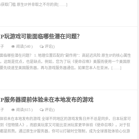
与获取门槛 原生IP并非取之不尽的资[……]
IP玩游戏可能面临哪些潜在问题？
燕子
阅读(540 )
评论(
)
面临哪些潜在问题？ 1. 地理位置匹配的“副作用”：高延迟风险 原生IP的核心属性
。这既是优点，也是缺点。例如，您为了玩《使命召唤》美服而使用一个美国原
需要先绕道至美国服务器，再与游戏服务器通信。如果您本人在亚洲，[……]
IP服务器提前体验未在本地发布的游戏
燕子
阅读(615 )
评论(
)
前体验未在本地发布的游戏 全球不同地区的游戏发售日并不总是同步。日本玩家可
到《怪物猎人》，而欧美玩家又可能比亚洲玩家更早体验《使命召唤》。对于狂
都是煎熬。通过原生IP服务器，你可以打破时空限制，成为全球首批体验心仪游