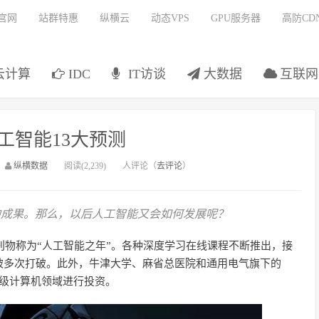
官网
站群特惠
纵横云
动态VPS
GPU服务器
高防CD
云计算
IDC
IT访谈
大数据
互联网
人工智能13大预测
：
纵横数据
阅读(2,239)
人评论（
去评论
）
式的成果。那么，以后人工智能又会如何发展呢？
刊物称为“人工智能之年”。各种深度学习在线课程不断推出，接
被多次打破。此外，牛津大学、麻省总医院和通用电气旗下的
学习超级计算机领域进行投资。