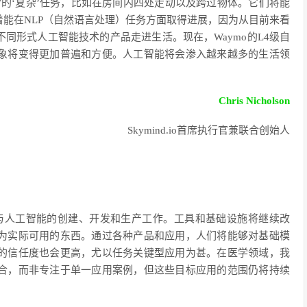
的‘复杂’任务，比如在房间内四处走动以及跨过物体。它们将能
能在NLP（自然语言处理）任务方面取得进展，因为从目前来看
同形式人工智能技术的产品走进生活。现在，Waymo的L4级自
象将变得更加普遍和方便。人工智能将会渗入越来越多的生活领
Chris Nicholson
Skymind.io首席执行官兼联合创始人
与人工智能的创建、开发和生产工作。工具和基础设施将继续改
为实际可用的东西。通过各种产品和应用，人们将能够对基础模
的信任度也会更高，尤以任务关键型应用为甚。在医学领域，我
合，而非专注于单一应用案例，但这些目标应用的范围仍将持续