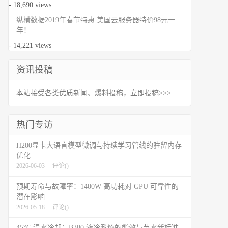
- 18,690 views
纵横数据2019年春节特惠:美国云服务器特价98元一
年！
- 14,221 views
资讯投稿
本站接受各类优质新闻、爆料投稿，立即投稿>>>
热门专访
H200显卡大语言模型微调与持续学习管线的驻留内存
优化
2026-06-03
评论(
)
预期寿命与故障率：1400W 高功耗对 GPU 可靠性的
潜在影响
2026-05-18
评论(
)
45°C 温水冷却：B300 液冷系统的能效与节水新标准