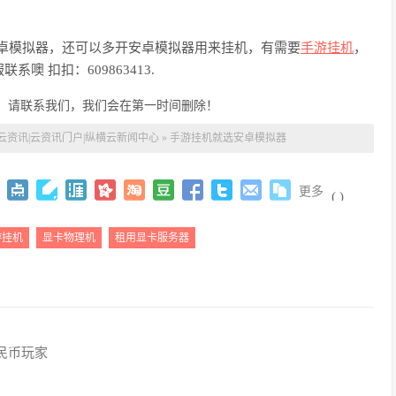
行安卓模拟器，还可以多开安卓模拟器用来挂机，有需要
手游挂机
，
服联系噢
扣扣：
609863413.
，请联系我们，我们会在第一时间删除！
云资讯|云资讯门户|纵横云新闻中心
»
手游挂机就选安卓模拟器
更多
(
)
游挂机
显卡物理机
租用显卡服务器
民币玩家