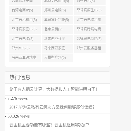
台湾跨境电商
北京VPS租用(5)
郑州云机(5)
IP(5)
台湾电商IP(5)
郑州云电脑(5)
菲律宾原生IP(5)
北京云机租用(5)
菲律宾住宅IP(5)
北京云电脑租用
(5)
菲律宾家庭IP(5)
北京云机(5)
菲律宾跨境电商
IP(5)
北京云电脑(5)
马来西亚住宅
菲律宾电商IP(5)
IP(5)
郑州VPS(5)
马来西亚家庭
郑州云服务器租
IP(5)
用(5)
马来西亚跨境电
大模型广场(5)
商IP(5)
热门信息
终于有人把云计算、大数据和人工智能讲明白了！
- 7,276 views
2017,华为云私有云解决方案缘何能够屡创佳绩？
- 30,326 views
云主机主要功能有哪些？云主机租用哪家好？