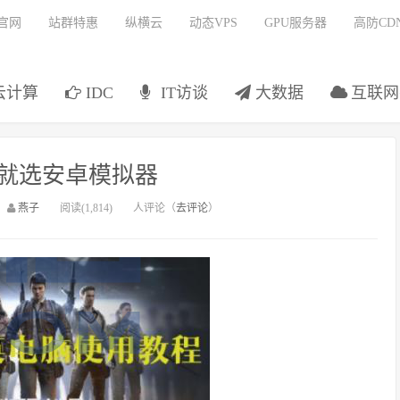
官网
站群特惠
纵横云
动态VPS
GPU服务器
高防CD
云计算
IDC
IT访谈
大数据
互联网
就选安卓模拟器
：
燕子
阅读(1,814)
人评论（
去评论
）