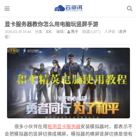
显卡服务器教你怎么用电脑玩竖屏手游
2020-03-30 10:44
分类：
IDC
编辑：
燕子
阅读(1,877)
人评论（
去评
论
）
很多小伙伴在
用
租用显卡服务器
安装模拟器时
，都表示不
会把模拟器的竖屏切换成横屏。模拟器的横屏竖屏切换是很有