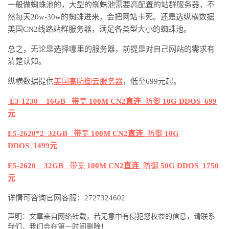
一般做蜘蛛池的，大型的蜘蛛池需要高配置的站群服务器，不
然每天
20w-30w的蜘蛛进来，会把网站卡死。还是选
纵横数据
美国
CN2线路
站群服务器，满足各类型大小的蜘蛛池。
总之，无论是选择哪里的服务器，前提是对自己网站的需求有
清楚认知。
纵横数据提供
美国高防御云服务器
，低至
699元起。
E3-1230
16GB
带宽
100M CN2直连
防御
10G DDOS
699
元
E5-2620*2
32GB
带宽
100M CN2直连
防御
10G
DDOS
1499元
E5-2620
32GB
带宽
100M CN2直连
防御
50G DDOS
1750
元
详情可咨询官网客服：
2727324602
声明：文章来自网络转载，若无意中有侵犯您权益的信息，请联系
我们，我们会在第一时间删除！