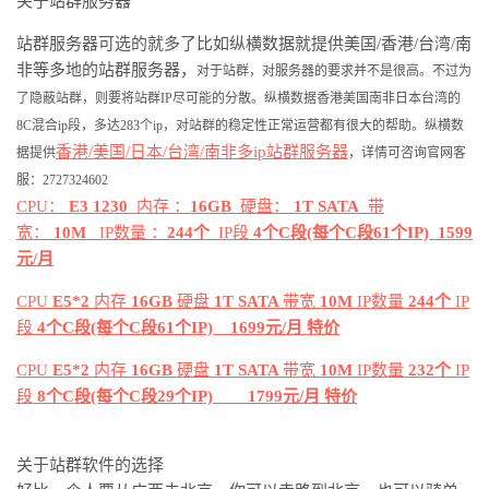
关于站群服务器
站群服务器可选的就多了比如纵横数据就提供美国/香港/台湾/南
非等多地的站群服务器，
对于站群，对服务器的要求并不是很高。不过为
了隐蔽站群，则要将站群
IP尽可能的分散。纵横数据香港美国南非日本台湾的
8C混合ip段，多达283个ip，对站群的稳定性正常运营都有很大的帮助。
纵横数
香港/美国/日本/台湾/南非多ip站群服务器
据提供
，详情可咨询官网客
服：
2727324602
CPU：
E3 1230
内存 ：
16GB
硬盘：
1T SATA
带
宽：
10M
IP数量 ：
244个
IP段
4个C段(每个C段61个IP) 1599
元/月
CPU
E5*2
内存
16GB
硬盘
1T SATA
带宽
10M
IP数量
244个
IP
段
4个C段(每个C段61个IP) 1699元/月 特价
CPU
E5*2
内存
16GB
硬盘
1T SATA
带宽
10M
IP数量
232个
IP
段
8个C段(每个C段29个IP) 1799元/月 特价
关于站群软件的选择