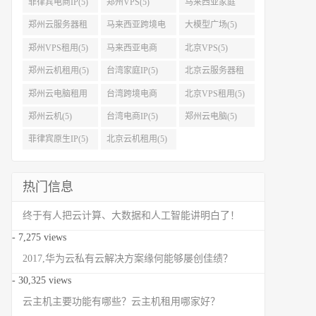
菲律宾电商IP(5)
郑州VPS(5)
马来西亚家庭
IP(5)
郑州云服务器租
马来西亚跨境电
大模型广场(5)
用(5)
商IP(5)
郑州VPS租用(5)
马来西亚电商
北京VPS(5)
IP(5)
郑州云机租用(5)
台湾家庭IP(5)
北京云服务器租
用(5)
郑州云电脑租用
台湾跨境电商
北京VPS租用(5)
(5)
IP(5)
郑州云机(5)
台湾电商IP(5)
郑州云电脑(5)
菲律宾原生IP(5)
北京云机租用(5)
热门信息
终于有人把云计算、大数据和人工智能讲明白了！
- 7,275 views
2017,华为云私有云解决方案缘何能够屡创佳绩？
- 30,325 views
云主机主要功能有哪些？云主机租用哪家好？