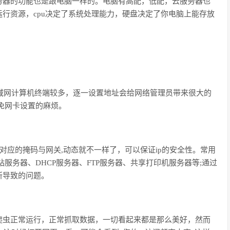
务器
的功能也是跟电脑一样的。电脑有高配，低配，
云服务器
也
运行资源，
cpu
决定了系统处理能力，硬盘决定了你电脑上能存放
域网计算机终端较多，逐一设置地址会给网络管理员带来很大的
免网卡设置的麻烦。
对应的掩码与网关
,
动态就不一样了，可以保证
ip
的安全性。常用
站服务器、
DHCP
服务器、
FTP
服务器、共享打印机服务器等
;
通过
所导致的问题。
爬虫正常运行，正常抓取数据，一切看起来都是那么美好，然而