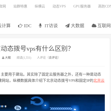
官网
站群特惠
纵横云
动态VPS
GPU服务器
高防CD
云计算
IDC
IT访谈
大数据
互联网
动态拨号vps有什么区别？
：
大敏
阅读(1,551)
人评论（
去评论
）
，主要用于建站。其实除了固定
云服务器
之外，还有一种是动态
建网站，
纵横数据
具体介绍下
北京
动态
拨号
VPS和固定IP的
北京云