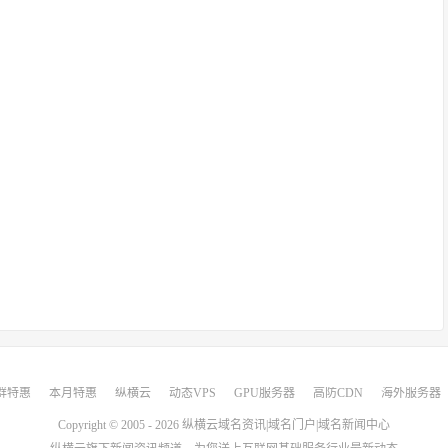
群特惠
本月特惠
纵横云
动态VPS
GPU服务器
高防CDN
海外服务器
Copyright © 2005 - 2026
纵横云域名资讯|域名门户|域名新闻中心