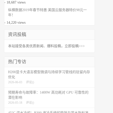
- 18,687 views
纵横数据2019年春节特惠:美国云服务器特价98元一
年！
- 14,220 views
资讯投稿
本站接受各类优质新闻、爆料投稿，立即投稿>>>
热门专访
H200显卡大语言模型微调与持续学习管线的驻留内存
优化
2026-06-03
评论(
)
预期寿命与故障率：1400W 高功耗对 GPU 可靠性的
潜在影响
2026-05-18
评论(
)
45°C 温水冷却：B300 液冷系统的能效与节水新标准