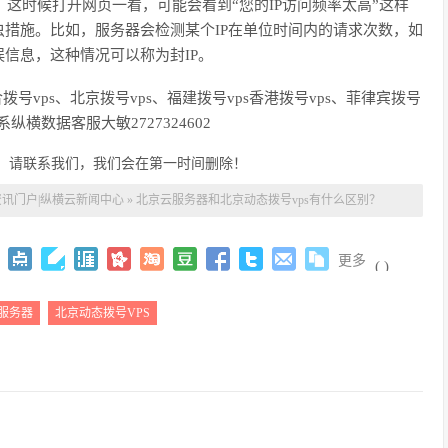
，这时候打开网页一看，可能会看到
“
您的
IP
访问频率太高
”
这样
虫措施。比如，服务器会检测某个
IP
在单位时间内的请求次数，如
误信息，这种情况可以称为封
IP
。
合拨号
vps
、
北京
拨号
vps
、
福建
拨号
vps
香港
拨号
vps
、
菲律宾
拨号
系
纵横
数据客服
大敏
2727324602
，请联系我们，我们会在第一时间删除！
资讯门户|纵横云新闻中心
»
北京云服务器和北京动态拨号vps有什么区别？
更多
(
)
服务器
北京动态拨号VPS