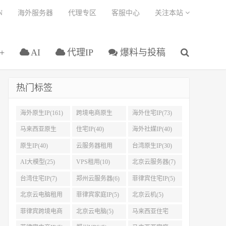
N
海外服务器
代理专区
客服中心
关注本站
+
AI
代理IP
爆料与投稿
热门标签
海外原生IP(161)
跨境电商原生
海外住宅IP(73)
IP(108)
马来西亚原生
住宅IP(40)
海外社媒IP(40)
IP(45)
原生IP(40)
云服务器租用
台湾原生IP(30)
(32)
AI大模型(25)
VPS租用(10)
北京云服务器(7)
台湾住宅IP(7)
郑州云服务器(6)
菲律宾住宅IP(5)
北京云电脑租用
菲律宾家庭IP(5)
北京云机(5)
(5)
菲律宾跨境电商
北京云电脑(5)
马来西亚住宅
IP(5)
IP(5)