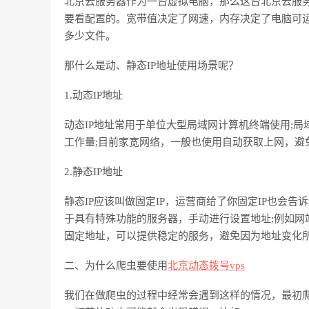
北京云服务器
作为一台虚拟电脑，那么这台
北京云服
要看配置的。宽带值决定了网速，内存决定了电脑可
多少文件。
那什么是动、静态
IP
地址使用场景呢？
1.
动态
IP
地址
动态
IP
地址常用于单位大型局域网计算机终端使用
;
局
工作量
;
目前家宽网络，一般也使用自动获取上网，避
2.
静态
IP
地址
静态
IP
应该叫做固定
IP
，运营商给了你固定
IP
也会告诉
于具有特殊功能的服务器，手动进行设置地址
;
例如网
固定地址，可以提供稳定的服务，避免因为地址变化
二、
为什么爬虫要使用
北京动态拨号
vps
我们在做爬虫的过程中经常会遇到这样的情况，最初