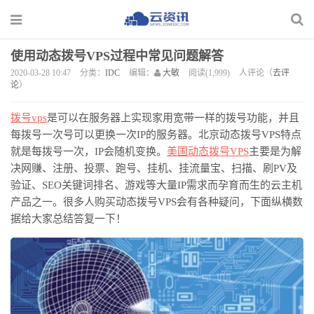
使用动态拨号VPS过程中常见问题解答
2020-03-28 10:47
分类：
IDC
编辑：
大敏
阅读(1,999)
人评论（
去评
论
）
拨号
vps
是可以在服务器上实现家用宽带一样的拨号功能，并且
每拨号一次号可以更换一次
IP
的服务器。北京
动态拨号
VPS特点
就是每拨号一次，IP会随机变换。
美国
动态拨号
VPS
主要是为解
决网赚、注册、投票、跑号、挂机、挂流量宝、扫描、刷
PV及
验证、SEO
关键词排名、游戏等大量
IP需求而孕育而生的云主机
产品之一。很多人购买动态拨号VPS会有各种疑问，下面
纵横
数
据给大家总结答复一下！