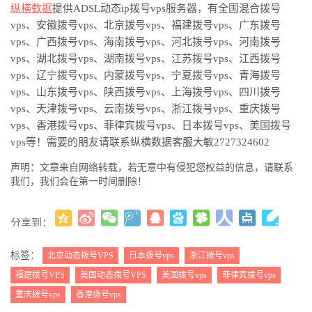
纵横
数据
提供
ADSL动态ip拨号vps服务器，有
全国
混合拨号
vps
、
安徽拨号
vps
、
北京
拨号
vps
、
福建
拨号
vps
、
广东
拨号
vps
、
广西
拨号
vps
、
海南拨号
vps
、
河北
拨号
vps
、
河南
拨号
vps
、
湖北
拨号
vps
、
湖南
拨号
vps
、
江苏
拨号
vps
、
江西
拨号
vps
、
辽宁
拨号
vps
、
内蒙
拨号
vps
、
宁夏
拨号
vps
、
青海拨号
vps
、
山东
拨号
vps
、
陕西
拨号
vps
、
上海
拨号
vps
、
四川
拨号
vps
、
天津拨号
vps
、
云南
拨号
vps
、
浙江
拨号
vps
、
重庆
拨号
vps
、
香港
拨号
vps
、
菲律宾
拨号
vps
、
日本
拨号
vps
、
美国
拨号
vps
等！需要的朋友请联系
纵横
数据客服
大敏
2727324602
声明：文章来自网络转载，若无意中有侵犯您权益的信息，请联系
我们，我们会在第一时间删除！
分享到：
更多
(
)
标签：
北京动态拨号VPS
日本拨号vps
浙江拨号vps
福建拨号VPS
美国动态拨号VPS
美国拨号vps
菲律宾拨号vps
重庆拨号vps
香港拨号vps