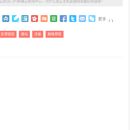
|云资讯门户|纵横云新闻中心
»
为什么说云主机是建网站最好的选择！
更多
(
)
友情链接
建站
流量
蜘蛛爬取