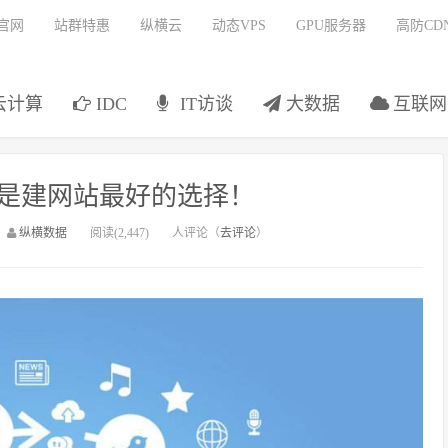
官网
站群特惠
纵横云
动态VPS
GPU服务器
高防CD
云计算
IDC
IT访谈
大数据
互联网
是建网站最好的选择！
：
纵横数据
阅读(2,447)
人评论（
去评论
）