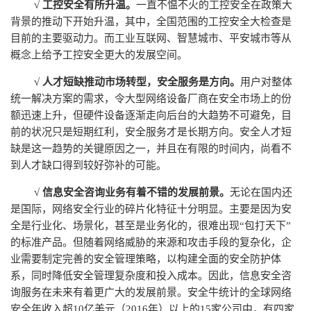
√ 工控安全有所升温。
一直不愠不火的工控安全在政策大
背景的推动下开始升温，其中，全国范围的工控安全大检查是
目前的主要驱动力。而工业互联网、智慧城市、平安城市等从
概念上给予工控安全更大的发展空间。
√ 人才短缺推动市场转型，安全服务是方向。
用户对整体
统一解决方案的需求，令大型网络设备厂商在安全市场上的份
额迅速上升，但硬件设备逐渐走向后台的大趋势不可避免，目
前的状况只是短期红利，安全服务才是长期方向。安全人才短
缺是这一趋势的关键原因之一，并且在有限的时间内，尚看不
到人才缺口得到较好弥补的可能。
√ 信息安全咨询业务有着不错的发展前景。
无论在国内还
是国际，网络安全行业的碎片化特征十分明显。主要是因为安
全是行业化、场景化，甚至是业务化的，很难出现“包打天下”
的标准产品。但随着网络威胁的来源和攻击手段的复杂化，企
业需要制定完善的安全管理策略，以构建全面的安全防护体
系，同时降低安全管理复杂度和投入成本。因此，信息安全咨
询服务在未来有着更广大的发展前景。安全牛统计的全球网络
安全年收入超10亿美元（2016年）以上的15家公司中，有四家