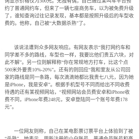
询显示价格仅为300元。无独有偶，自己通过某叫车平台预
约了普通网约车，但来了一辆七座商务车，以为被免费升级
了，谁知查询过往记录发现，基本都是按照升级后的车型收
费的。他称，自己被“大数据杀熟”了。
该说法遭到众多网友响应。有网友表示“我打网约车和
同学差不多的路线，车型也一样，我要比他们贵五六块，对
此不解”。另一位则解释称“你在常规地方打车，比这个点
500米外要贵10%-20%”。还有的则回应“我和室友从公司回
家的路线是同一条路，每次滴滴她都比我贵七八元，因为她
是iPhone，我是安卓”。根据手机型号不同而给出不同收费
待遇的还有某视频网站，“视频网站会员费安卓和iPhone收
费不同，iPhone年费248元，安卓登陆同一个账号年费178
元”。
一位网友则称，自己在某电影票订票平台上体验到了被
“杀熟”。她表示，用新注册的小白账号、普通会员账号和高