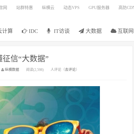
官网
站群特惠
纵横云
动态VPS
GPU服务器
高防CD
云计算
IDC
IT访谈
大数据
互联网
征信“大数据”
：
纵横数据
阅读(2,598)
人评论（
去评论
）