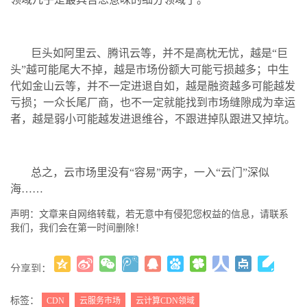
巨头如阿里云、腾讯云等，并不是高枕无忧，越是“巨
头”越可能尾大不掉，越是市场份额大可能亏损越多；中生
代如金山云等，并不一定进退自如，越是融资越多可能越发
亏损；一众长尾厂商，也不一定就能找到市场缝隙成为幸运
者，越是弱小可能越发进退维谷，不跟进掉队跟进又掉坑。
总之，云市场里没有“容易”两字，一入“云门”深似
海……
声明：文章来自网络转载，若无意中有侵犯您权益的信息，请联系
我们，我们会在第一时间删除！
分享到：
更多
(
)
标签：
CDN
云服务市场
云计算CDN领域