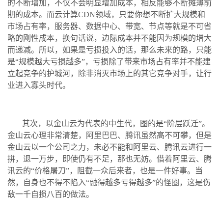
的不断增加，不仅不会明显增加成本，相反能够不断摊薄前
期的成本。而云计算CDN领域，只要你想不断扩大规模和
市场占有率，服务器、数据中心、带宽、节点等就是不可省
略的刚性成本，换句话说，边际成本并不能因为规模的增大
而递减。所以，如果是亏损投入的话，那么未来的路，只能
是“规模越大亏损越多”，亏损除了带来市场占有率并不能建
立起竞争的护城河，除非消灭市场上的其它竞争对手，让行
业进入寡头时代。
其次，以金山云为代表的中生代，图的是“阶层跃迁”。
金山云心理非常清楚，阿里巴巴、腾讯虽然高不可攀，但是
金山云以一个公司之力，未必不能和阿里云、腾讯云进行一
拼，退一万步，即使仍有不足，那也无妨。借着阿里云、腾
讯云的“价格屠刀”，阻截一众后来者，也是一件好事。当
然，自身也不得不陷入“融得越多亏得越多”的怪圈，这是伤
敌一千自损八百的做法。