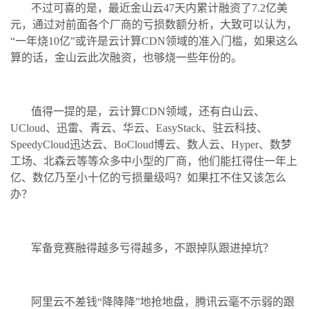
不过可喜的是，最近金山云47天内累计融资了7.2亿美
元，通过对前面各个厂商的亏损数额分析，大致可以认为，
“一年烧10亿”或许是云计算CDN领域的准入门槛，如果这么
算的话，金山云此次融资，也够烧一些年份的。
值得一提的是，云计算CDN领域，还有白山云、
UCloud、迅雷、青云、华云、EasyStack、驻云科技、
SpeedyCloud迅达云、BoCloud博云、数人云、Hyper、数梦
工场、北森云等等众多中小型的厂商，他们能扛得住一年上
亿、数亿乃至小十亿的亏损量级吗？如果扛不住又该怎么
办？
军备竞赛融得越多亏得越多，不跟掉队跟进掉坑？
阿里云不差钱“降降降”地抢地盘，腾讯云毫不示弱的跟