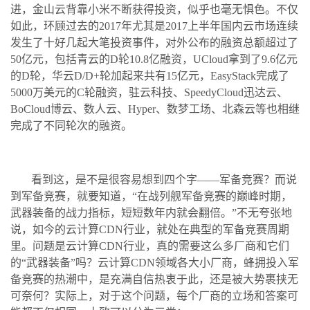
进，金山云背靠小米不断获得投资，似乎也毫无惧色。不仅
如此，环顾过去的2017年尤其是2017上半年国内云市场连续
发生了十好几起大笔投资事件，对外公布的融资总额超过了
50亿元，包括青云的D轮10.8亿融资，UCloud拿到了9.6亿元
的D轮，华云D/D+轮加起来共有15亿元，EasyStack完成了
5000万美元的C轮融资，驻云科技、SpeedyCloud迅达云、
BoCloud博云、数人云、Hyper、数梦工场、北森云等也相继
完成了不同轮次的融资。
看到这，是不是很容易想到四个字——军备竞赛？而说
到军备竞赛，就要知道，“在战列舰军备竞赛的巅峰时期，
武器装备的战力指标，短短数年内就会翻倍。”不无夸张地
说，如今的云计算CDN行业，就处在典型的军备竞赛周期
里。问题是云计算CDN行业，真的需要这么多厂商和它们
的“武器装备”吗？云计算CDN领域各大小厂商，蜂拥投入军
备竞赛的热潮中，是充满自信热衷于此，还是被大势裹挟无
可奈何？实际上，对于这个问题，每个厂商的立场和答案可