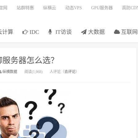
官网
站群特惠
纵横云
动态VPS
GPU服务器
高防CD
云计算
IDC
IT访谈
大数据
互联网
御服务器怎么选？
纵横数据
阅读(1,968)
人评论（
去评论
）