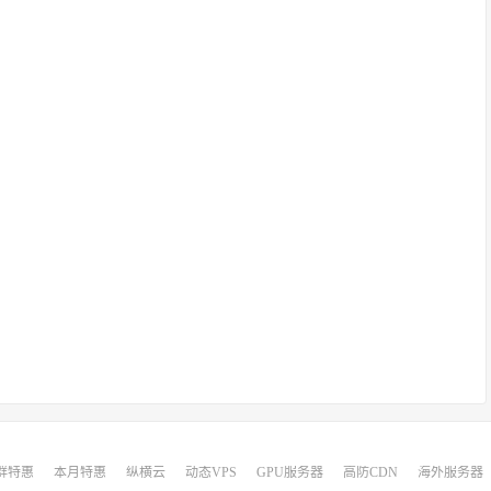
群特惠
本月特惠
纵横云
动态VPS
GPU服务器
高防CDN
海外服务器