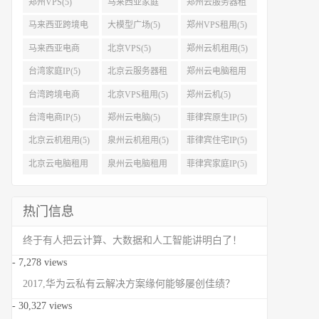
郑州VPS(5)
马来西亚家庭
郑州云服务器租
IP(5)
用(5)
马来西亚跨境电
大模型广场(5)
郑州VPS租用(5)
商IP(5)
马来西亚电商
北京VPS(5)
郑州云机租用(5)
IP(5)
台湾家庭IP(5)
北京云服务器租
郑州云电脑租用
用(5)
(5)
台湾跨境电商
北京VPS租用(5)
郑州云机(5)
IP(5)
台湾电商IP(5)
郑州云电脑(5)
菲律宾原生IP(5)
北京云机租用(5)
泉州云机租用(5)
菲律宾住宅IP(5)
北京云电脑租用
泉州云电脑租用
菲律宾家庭IP(5)
(5)
(5)
热门信息
终于有人把云计算、大数据和人工智能讲明白了！
- 7,278 views
2017,华为云私有云解决方案缘何能够屡创佳绩？
- 30,327 views