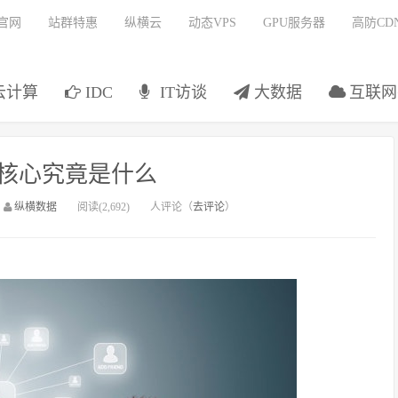
官网
站群特惠
纵横云
动态VPS
GPU服务器
高防CD
云计算
IDC
IT访谈
大数据
互联网
核心究竟是什么
：
纵横数据
阅读(2,692)
人评论（
去评论
）