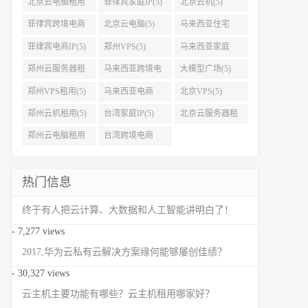
北京云电脑租用
菲律宾家庭IP(5)
北京云机(5)
(5)
菲律宾跨境电商
北京云电脑(5)
马来西亚住宅
IP(5)
IP(5)
菲律宾电商IP(5)
郑州VPS(5)
马来西亚家庭
IP(5)
郑州云服务器租
马来西亚跨境电
大模型广场(5)
用(5)
商IP(5)
郑州VPS租用(5)
马来西亚电商
北京VPS(5)
IP(5)
郑州云机租用(5)
台湾家庭IP(5)
北京云服务器租
用(5)
郑州云电脑租用
台湾跨境电商
(5)
IP(5)
热门信息
终于有人把云计算、大数据和人工智能讲明白了！
- 7,277 views
2017,华为云私有云解决方案缘何能够屡创佳绩？
- 30,327 views
云主机主要功能有哪些？云主机租用哪家好？