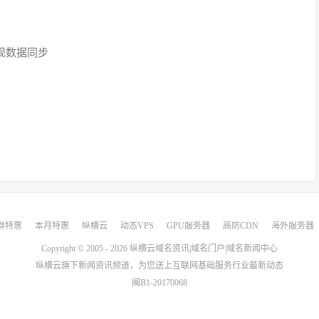
现数据同步
群特惠
本月特惠
纵横云
动态VPS
GPU服务器
高防CDN
海外服务器
Copyright © 2005 - 2026
纵横云域名资讯|域名门户|域名新闻中心
纵横云
旗下新闻资讯频道，为您送上互联网基础服务行业最新动态
闽B1-20170068