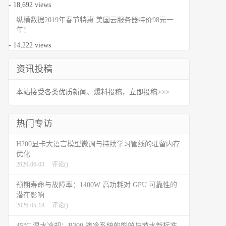
- 18,692 views
纵横数据2019年春节特惠:美国云服务器特价98元一
年！
- 14,222 views
资讯投稿
本站接受各类优质新闻、爆料投稿，立即投稿>>>
热门专访
H200显卡大语言模型微调与持续学习管线的驻留内存
优化
2026-06-03
评论(
)
预期寿命与故障率：1400W 高功耗对 GPU 可靠性的
潜在影响
2026-05-18
评论(
)
45°C 温水冷却：B300 液冷系统的能效与节水新标准