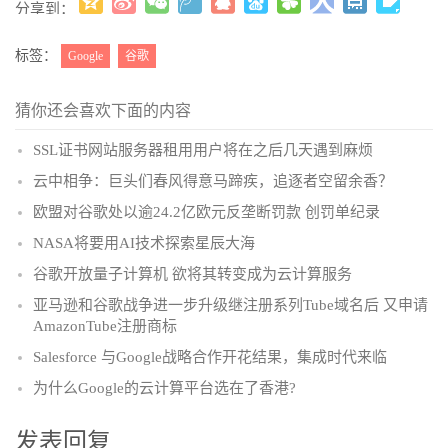
分享到：
更多
(
)
标签：
Google
谷歌
猜你还会喜欢下面的内容
SSL证书网站服务器租用用户将在之后几天遇到麻烦
云中相争：巨头们春风得意马蹄疾，追逐者空留余香？
欧盟对谷歌处以逾24.2亿欧元反垄断罚款 创罚单纪录
NASA将要用AI技术探索星辰大海
谷歌开放量子计算机 欲将其转变成为云计算服务
亚马逊和谷歌战争进一步升级继注册系列Tube域名后 又申请
AmazonTube注册商标
Salesforce 与Google战略合作开花结果，集成时代来临
为什么Google的云计算平台选在了香港?
发表回复