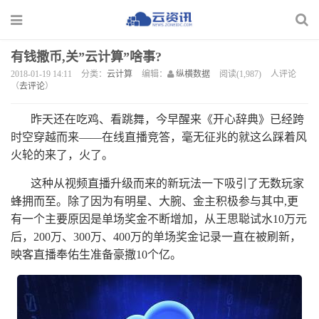
有钱撒币,关”云计算”啥事?
2018-01-19 14:11
分类：
云计算
编辑：
纵横数据
阅读(1,987)
人评论
（
去评论
）
昨天还在吃鸡、看跳舞，今早醒来《开心辞典》已经跨
时空穿越而来——在线直播竞答，毫无征兆的就这么踩着风
火轮的来了，火了。
这种从视频直播升级而来的新玩法一下吸引了无数玩家
蜂拥而至。除了因为有明星、大腕、金主积极参与其中,更
有一个主要原因是单场奖金不断增加，从王思聪试水10万元
后，200万、300万、400万的单场奖金记录一直在被刷新，
映客直播奉佑生准备豪撒10个亿。