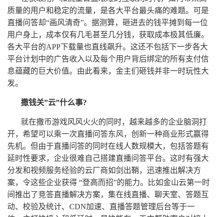
质量的用户和稳定的流量，是各大平台最头痛的难题。可是
直播问答却“画风清奇”。据测算，砸进去的钱平摊到每一位
用户身上，成本仅有几毛甚至几分钱，获取成本极其低廉。
各大平台的APP下载量也直线飙升。这还不包括下一步各大
平台计划中的广告收入以及每个用户背后绑定的所有支付信
息蕴藏的巨大价值。由此看来，金主们砸钱并非一时玩性大
发。
撒钱关”云”什么事?
就在撒币游戏风风火火的同时，越来越多的企业脑洞打
开，希望可以乘一次直播问答东风，创新一种商业形式赢得
先机。但由于直播问答的同时在线人数规模大，包括答题有
延时性要求，企业很难自己搭建直播问答平台。这时有强大
分发和视频服务经验的云厂商如剑出鞘，迅速推出解决方
案，令这些企业获得 “登高而招”的能力。比如金山云第一时
间推出了竞答直播解决方案，集在线直播、聊天室、答题互
动、校验及统计、CDN加速、直播答题管理后台等于一