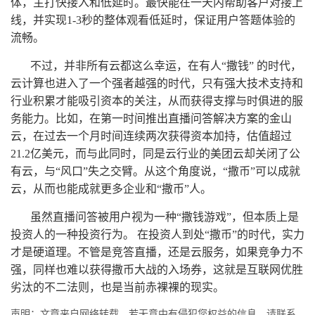
体，主打快接入和低延时。最快能在一天内帮助客户对接上
线，并实现1-3秒的整体观看低延时，保证用户答题体验的
流畅。
不过，并非所有云都这么幸运，在有人“撒钱” 的时代，
云计算
也进入了一个强者越强的时代，只有强大技术支持和
行业积累才能吸引资本的关注，从而获得支撑与时俱进的服
务能力。比如，在第一时间推出直播问答解决方案的金山
云，在过去一个月时间连续两次获得资本加持，估值超过
21.2亿美元，而与此同时，同是云行业的美团云却关闭了公
有云，与“风口”失之交臂。从这个角度说，“撒币”可以成就
云，从而也能成就更多企业和“撒币”人。
虽然直播问答被用户视为一种“撒钱游戏”，但本质上是
投资人的一种投资行为。 在投资人到处“撒币”的时代，实力
才是硬道理。不管是竞答直播，还是
云服务
，如果竞争力不
强，同样也难以获得撒币大战的入场券，这就是互联网优胜
劣汰的不二法则，也是当前赤裸裸的现实。
声明：文章来自网络转载，若无意中有侵犯您权益的信息，请联系