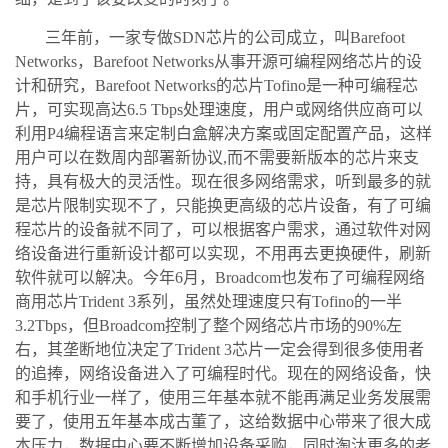
三年前，一家专做SDN芯片的公司成立，叫Barefoot
Networks，Barefoot Networks从事开源可编程网络芯片的设
计和研究，Barefoot Networks的芯片Tofino是一种可编程芯
片，可实现高达6.5 Tbps处理速度，用户或网络供应商可以
利用P4编程语言来定制白盒解决方案或固定配置产品，这样
用户可以在数周内部署新协议,而不需要新版本的芯片来支
持，具有极大的灵活性。现在很多网络需求，听到最多的就
是芯片限制实现不了，只能换更高级的芯片设备，有了可编
程芯片的设备就不同了，可以根据客户需求，通过软件对网
络设备进行重新设计都可以实现，不用再去更换硬件，刷新
软件就可以解决。今年6月，Broadcom也发布了可编程网络
商用芯片Trident 3系列，虽然处理速度只有Tofino的一半
3.2Tbps，但Broadcom控制了整个网络芯片市场的90%左
右，其垄断地位决定了Trident 3芯片一定会得到很多使用者
的追捧，网络设备进入了可编程时代。现在的网络设备，快
和手机行业一样了，使用三年基本就不能再满足业务发展需
要了，使用五年基本成古董了，这给数据中心带来了很大成
本压力，数据中心要不断增加设备采购，同时淘汰更多的老