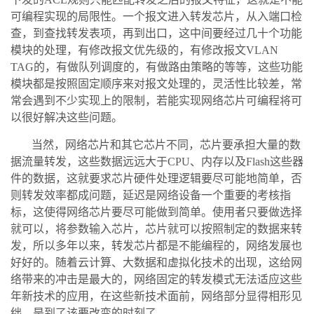
可编程实现的局限性。一个报文进入转发芯片，从入端口检
查，到查找转发表项，再到出口，这中间要经过几十个功能
模块的处理，有修改报文优先级的，有修改报文VLAN
TAG的，有做队列调度的，有做路由策略的等等，这些功能
模块都是按照固定顺序来对报文处理的，灵活性比较差，常
常会遇到不少实现上的限制，若能实现网络芯片可编程将可
以很好解决这些问题。
当然，网络芯片和其它芯片不同，芯片要承担大量的数
据流量转发，这些数据远远大于CPU、内存以及Flash这些器
件的数据，这就要求芯片硬件处理逻辑要尽可能地简单，否
则转发效率都成问题，延迟是网络设备一个重要的考核指
标，这使得网络芯片要尽可能做到简单。使用者只要做选择
就可以，将参数输入芯片，芯片就可以按照制定的数据来转
发，所以多年以来，转发芯片都是不能编程的，网络发展也
好好的。随着云计算、大数据和虚拟化技术的出现，这给网
络带来的冲击是最大的，网络固定的转发模式无法适应这些
年新技术的应用，在这些新技术面前，网络部分显得相形见
绌，是到了该要改变的时刻了。