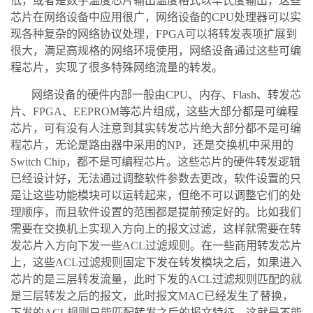
低，或者是数字温度芯片输出温度格式以华氏度输出，这些
芯片在网络设备中应用很广，网络设备的CPU处理器可以实
现各种复杂的网络协议处理，FPGA可以将转发表项扩展到
很大，满足高规格的网络环境使用，网络设备通过这些可编
程芯片，实现了很多特殊网络流量的转发。
网络设备的硬件内部一般由CPU、内存、Flash、转发芯
片、FPGA、EEPROM等芯片组成，这些大部分都是可编程
芯片，可有没有人注意到其实转发芯片绝大部分都不是可编
程芯片，无论是路由器中采用的NP，还是交换机中采用的
Switch Chip，都不是可编程芯片。这些芯片的硬件转发逻辑
已经设计好，无法通过调整软件参数去更改，软件设置的只
是让这些功能模块可以运转起来，但绝不可以调整它们的处
理顺序，而且软件设置的范围都是提前预定好的。比如我们
需要在交换机上实现入方向上的报文过滤，这样就需要在转
发芯片入方向下发一些ACL过滤规则。在一些商用转发芯片
上，这些ACL过滤规则固定下发在转发模块之后，如果进入
芯片的是三层转发流量，此时下发的ACL过滤规则匹配的就
是三层转发之后的报文，此时报文MAC已经发生了替换，
下发的ACL规则只能匹配转发之后的报文特征，这就是不能