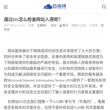
通过IIS怎么检查网站入侵呢？
2017-06-21 14:55
分类：
互联网+
编辑：
燕子
阅读(3,478)
人评论（
去
评论
）
网站服务器对于网络成员的的信息共享提供了大大的方便，
同时也带来了很多安全隐患，妥善的使用和管理网络资源成为
了网络管理员的面临的严峻的考验。面对网络入侵者使用各种
以知漏洞对网站服务器进行攻击，分析和防范网络入侵者的行
为则成为解决网络安全问题的一个重要手段。微软的服务器系
统
Microsoft Internet Information Server (IIS)
提供了一套相当有效
的安全管理机制，并且也提供了一套强大的日志文件系统。学
会读懂并分析这些日志对我们了解入侵者的行为是致关重要的
在网站
IIS
日志我们搜索一下
%20
和’单引号（半角的），看看
是否有相关的页面存在，当然不是所有包括
%20
和’的页面都是