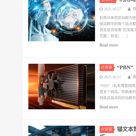
2025-10-17
利用马来西亚站群为核
保站群中的每个站点都
西亚投资政策”的深度
页面，就显[……]
Read more
“PB
IT访谈
2025-10-17
“PBN”（私有博客
营多个网站，但两者的
特殊且高风险的站群形
Read more
锚文本
IT访谈