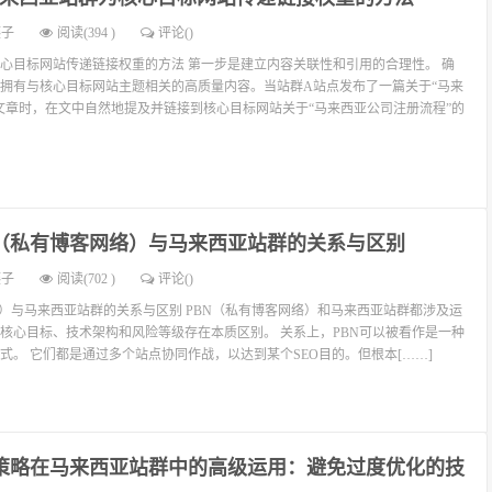
燕子
阅读(394 )
评论(
)
心目标网站传递链接权重的方法 第一步是建立内容关联性和引用的合理性。 确
拥有与核心目标网站主题相关的高质量内容。当站群A站点发布了一篇关于“马来
文章时，在文中自然地提及并链接到核心目标网站关于“马来西亚公司注册流程”的
N”（私有博客网络）与马来西亚站群的关系与区别
燕子
阅读(702 )
评论(
)
网络）与马来西亚站群的关系与区别 PBN（私有博客网络）和马来西亚站群都涉及运
核心目标、技术架构和风险等级存在本质区别。 关系上，PBN可以被看作是一种
式。 它们都是通过多个站点协同作战，以达到某个SEO目的。但根本[……]
策略在马来西亚站群中的高级运用：避免过度优化的技