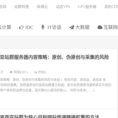
官网
站群特惠
纵横云
动态VPS
GPU服务器
高防CD
云计算
IDC
IT访谈
大数据
互联网
亚站群服务器内容策略：原创、伪原创与采集的风险
燕子
阅读(505 )
评论(
)
容策略：原创、伪原创与采集的风险与收益 1. 原创内容：高收益，高成本 收
可持续的策略。高质量原创内容是站群建立权威、吸引自然搜索流量和真实外链的
用户体验和品牌信任度，是长期SEO成功的核心。 风险与成本[……]
来西亚站群为核心目标网站传递链接权重的方法