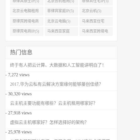
菲律宾原生IP(5)
北京云机租用(5)
菲律宾住宅IP(5)
北京云电脑租用
菲律宾家庭IP(5)
北京云机(5)
(5)
菲律宾跨境电商
北京云电脑(5)
马来西亚住宅
IP(5)
IP(5)
菲律宾电商IP(5)
马来西亚家庭
马来西亚跨境电
IP(5)
商IP(5)
热门信息
终于有人把云计算、大数据和人工智能讲明白了！
- 7,272 views
2017,华为云私有云解决方案缘何能够屡创佳绩？
- 30,320 views
云主机主要功能有哪些？云主机租用哪家好？
- 27,918 views
虚拟云主机哪家好？怎样选择好的架构？
- 25,978 views