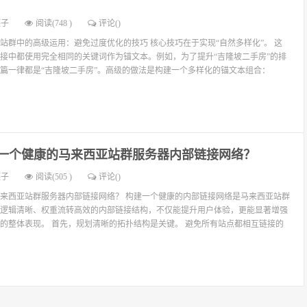
燕子
阅读(748 )
评论(
)
站群中的高级运用：避免过度优化的技巧 核心技巧在于实现“自然多样化”。 这
接中都使用完全相同的关键词作为锚文本。例如，为了提升“吉隆坡二手房”的排
篇一律都是“吉隆坡二手房”。高级的做法是构建一个多样化的锚文本组合：
一个健康的马来西亚站群服务器内部链接网络？
燕子
阅读(505 )
评论(
)
来西亚站群服务器内部链接网络？ 构建一个健康的内部链接网络是马来西亚站群
逻辑清晰、权重流转高效的内部链接结构，不仅能提升用户体验，更能显著增强
的整体表现。 首先，规划清晰的拓扑结构是关键。 避免所有站点都相互链接的