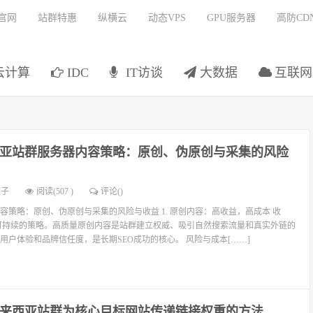
官网
站群特惠
纵横云
动态VPS
GPU服务器
高防CD
云计算
IDC
IT访谈
大数据
互联网
亚站群服务器内容策略：原创、伪原创与采集的风险
燕子
阅读(507 )
评论(
)
容策略：原创、伪原创与采集的风险与收益 1. 原创内容：高收益，高成本 收
可持续的策略。高质量原创内容是站群建立权威、吸引自然搜索流量和真实外链的
用户体验和品牌信任度，是长期SEO成功的核心。 风险与成本[……]
来西亚站群为核心目标网站传递链接权重的方法