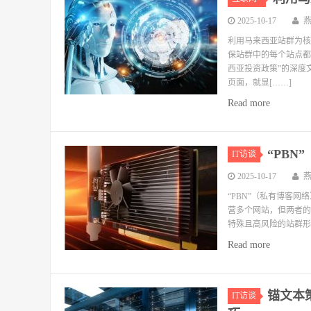
2025-10-17
利用马来西亚站群为核
保站群中的每个站点都
西亚投资政策”的深度
页面，就显[……]
Read more
“PB
IT访谈
2025-10-17
“PBN”（私有博客
营多个网站，但两者的
特殊且高风险的站群形
Read more
锚文本
IT访谈