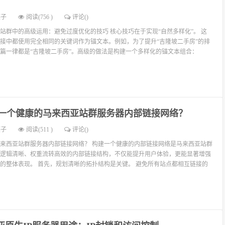
燕子
阅读(756 )
评论(
)
站群中的高级运用：避免过度优化的技巧 核心技巧在于实现“自然多样化”。 这
接中都使用完全相同的关键词作为锚文本。例如，为了提升“吉隆坡二手房”的排
篇一律都是“吉隆坡二手房”。高级的做法是构建一个多样化的锚文本组合：
一个健康的马来西亚站群服务器内部链接网络？
燕子
阅读(511 )
评论(
)
来西亚站群服务器内部链接网络？ 构建一个健康的内部链接网络是马来西亚站群
逻辑清晰、权重流转高效的内部链接结构，不仅能提升用户体验，更能显著增强
的整体表现。 首先，规划清晰的拓扑结构是关键。 避免所有站点都相互链接的