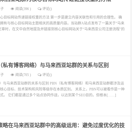
燕子
阅读(396 )
评论(
)
心目标网站传递链接权重的方法 第一步是建立内容关联性和引用的合理性。 确
拥有与核心目标网站主题相关的高质量内容。当站群A站点发布了一篇关于“马来
文章时，在文中自然地提及并链接到核心目标网站关于“马来西亚公司注册流程”的
N”（私有博客网络）与马来西亚站群的关系与区别
燕子
阅读(705 )
评论(
)
网络）与马来西亚站群的关系与区别 PBN（私有博客网络）和马来西亚站群都涉及运
核心目标、技术架构和风险等级存在本质区别。 关系上，PBN可以被看作是一种
式。 它们都是通过多个站点协同作战，以达到某个SEO目的。但根本[……]
策略在马来西亚站群中的高级运用：避免过度优化的技