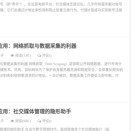
号（即“养号”）。无论是电商平台、社交媒体还是论坛，几乎所有服务都对账号
施，它们会通过IP地址来检测和阻止批量注册行为。代理IP是成功实现账号注册
P应用：网络抓取与数据采集的利器
燕子
阅读(538 )
评论(
)
与数据采集的利器 网络抓取（Web Scraping）是获取公开网络数据、进行市场分
键技术。然而，目标网站为了保护自身服务器资源和数据安全，会部署反爬虫机
识别和封锁频繁请求的IP地址。一旦IP被封，数据采集工作便会立即中断。代
P应用：社交媒体管理的隐形助手
燕子
阅读(608 )
评论(
)
体管理的隐形助手 在当今数字营销时代，高效管理多个社交媒体账户（如