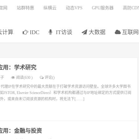
官网
站群特惠
纵横云
动态VPS
GPU服务器
高防CD
云计算
IDC
IT访谈
大数据
互联网
P应用：学术研究
燕子
阅读(630 )
评论(
)
究 代理IP在学术研究中的最大贡献在于打破学术资源访问壁垒。全球许多大学图书
TOR, Elsevier ScienceDirect）和学术机构都通过与IP地址绑定的方式提供订阅
外，或来自未订阅该资源的机构时，将无法下[……]
P应用：金融与投资