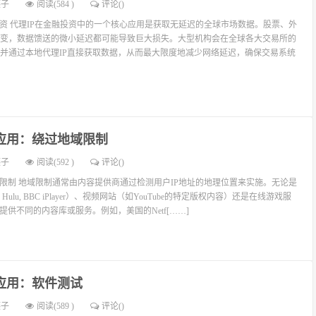
燕子
阅读(584 )
评论(
)
投资 代理IP在金融投资中的一个核心应用是获取无延迟的全球市场数据。股票、外
变，数据馈送的微小延迟都可能导致巨大损失。大型机构会在全球各大交易所的
并通过本地代理IP直接获取数据，从而最大限度地减少网络延迟，确保交易系统
P应用：绕过地域限制
燕子
阅读(592 )
评论(
)
域限制 地域限制通常由内容提供商通过检测用户IP地址的地理位置来实施。无论是
, Hulu, BBC iPlayer）、视频网站（如YouTube的特定版权内容）还是在线游戏服
提供不同的内容库或服务。例如，美国的Netf[……]
P应用：软件测试
燕子
阅读(589 )
评论(
)