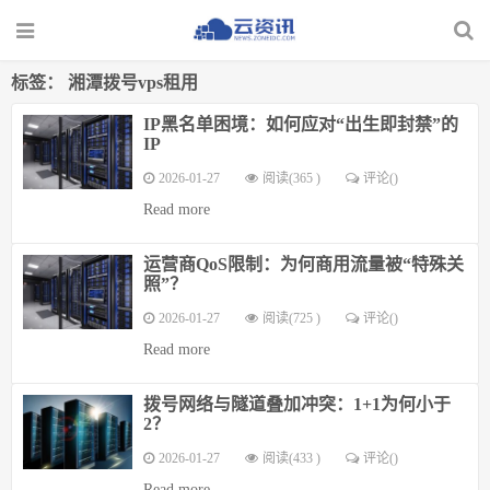
标签：
湘潭拨号vps租用
IP黑名单困境：如何应对“出生即封禁”的
IP
2026-01-27
阅读(365 )
评论(
)
Read more
运营商QoS限制：为何商用流量被“特殊关
照”？
2026-01-27
阅读(725 )
评论(
)
Read more
拨号网络与隧道叠加冲突：1+1为何小于
2？
2026-01-27
阅读(433 )
评论(
)
Read more