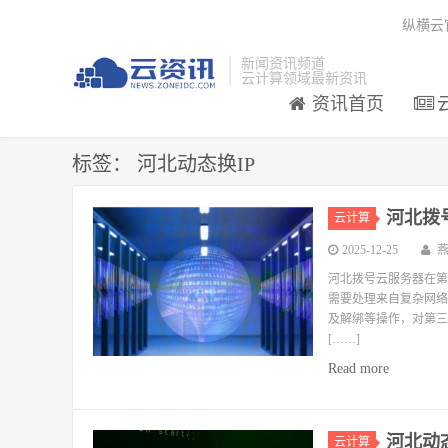
纵横云
新闻资讯频道
云计算领域最新资讯
资讯首页
标签：
河北动态换IP
河北拨
云计算
2025-12-25
河北拨号云服务器在第
需要处理来自复杂网络
及解绑等操作，对第三
[……]
Read more
河北动
云计算