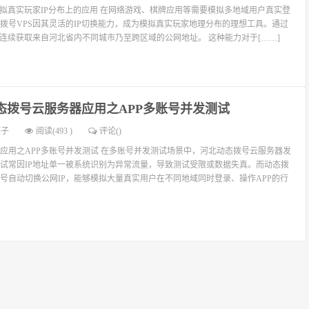
模拟真实玩家IP分布上的应用 在网络游戏、棋牌应用等需要模拟多地域用户真实登
拨号VPS因其灵活的IP切换能力，成为模拟真实玩家地理分布的理想工具。通过
以连续获取来自河北省内不同城市乃至跨区域的公网地址。 这种能力对于[……]
态拨号云服务器应用之APP多账号并发测试
燕子
阅读(493 )
评论(
)
应用之APP多账号并发测试 在多账号并发测试场景中，河北动态拨号云服务器发
试常因IP地址单一被系统识别为异常流量，导致测试受限或数据失真。而动态拨
号自动切换公网IP，能够模拟大量真实用户在不同地域同时登录、操作APP的行