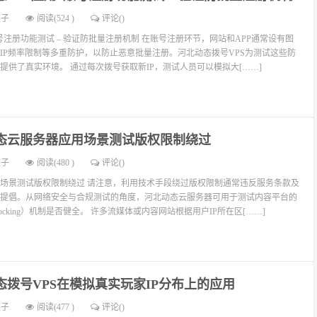
燕子
阅读(524 )
评论(
)
号注册功能测试 – 验证防批量注册机制 在账号注册环节，网站和APP通常设有图
IP频率限制等多重防护，以防止恶意批量注册。河北动态拨号VPS为测试这些防
提供了真实环境。 通过每次拨号获取新IP，测试人员可以模拟大[……]
态云服务器应用场景测试版权限制绕过
燕子
阅读(480 )
评论(
)
场景测试版权限制绕过 请注意，利用技术手段绕过版权限制通常违反服务条款及
提倡。从网络安全与合规测试的角度，河北动态云服务器可用于测试内容平台的
locking）机制是否健全。 许多流媒体或内容网站根据用户IP所在区[……]
态拨号VPS在模拟真实玩家IP分布上的应用
燕子
阅读(477 )
评论(
)