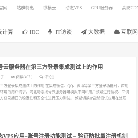
官网
站群特惠
纵横云
动态VPS
GPU服务器
高防CD
云计算
IDC
IT访谈
大数据
互联网
号云服务器在第三方登录集成测试上的作用
燕子
阅读(497 )
评论(
)
三方登录集成测试上的作用 在集成微信、QQ、微博等第三方登录功能时，应用
环境的用户请求。河北动态拨号云服务器可模拟不同IP用户频繁进行授权、回调
方登录接口的稳定性和安全性进行压力测试。 频繁切换IP能够测试应用在处理
态VPS应用–账号注册功能测试 – 验证防批量注册机制