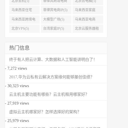
北京云机(5)
菲律宾跨境电商
北京云电脑(5)
IP(5)
马来西亚住宅
菲律宾电商IP(5)
马来西亚家庭
IP(5)
IP(5)
马来西亚跨境电
大模型广场(5)
马来西亚电商
商IP(5)
IP(5)
北京VPS(5)
台湾家庭IP(5)
北京云服务器租
用(5)
热门信息
终于有人把云计算、大数据和人工智能讲明白了！
- 7,272 views
2017,华为云私有云解决方案缘何能够屡创佳绩？
- 30,323 views
云主机主要功能有哪些？云主机租用哪家好？
- 27,919 views
虚拟云主机哪家好？怎样选择好的架构？
- 25,979 views