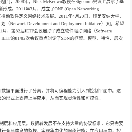
题[4]，2008年，Nick McKeown教授在Sigcomm会议上展示了基
2011年3月，成立了ONF (Open Networking
的方式推动软件定义网络技术发展。2011年4月20日，印第安纳大学、
twork Development and Deployment Initiative）[6]，希望
，第82届IETF会议启动了成立软件驱动网络（Software
准， IETF的81/82次会议重点讨论了SDN的框架、模型、特性、层次
和数据平面进行了分离，并将可编程能力引入到控制平面中。这
辑的形式上支持上层应用，从而实现灵活性和可控性。
控制层和应用层。数据转发层不在支持大量的协议标准，它只需要
进行全局信息的监视，实现集中化的网络智能；在应用层中，控