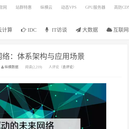
官网
站群特惠
纵横云
动态VPS
GPU服务器
高防CD
云计算
IDC
IT访谈
大数据
互联网
网络：体系架构与应用场景
：
纵横数据
阅读(2,219)
人评论（
去评论
）