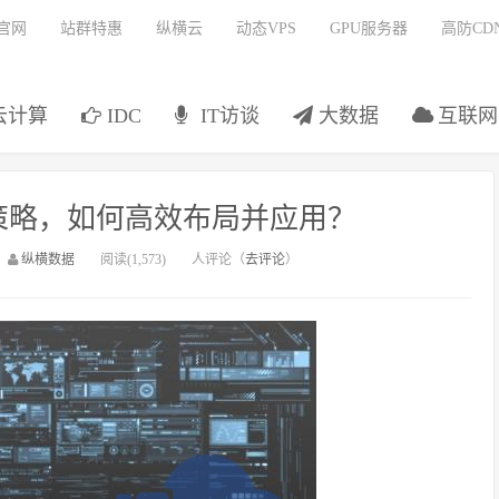
官网
站群特惠
纵横云
动态VPS
GPU服务器
高防CD
云计算
IDC
IT访谈
大数据
互联网
策略，如何高效布局并应用？
：
纵横数据
阅读(1,573)
人评论（
去评论
）