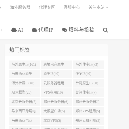
N
海外服务器
代理专区
客服中心
关注本站
+
AI
代理IP
爆料与投稿
热门标签
海外原生IP(161)
跨境电商原生
海外住宅IP(73)
IP(108)
马来西亚原生
原生IP(40)
住宅IP(40)
IP(45)
海外社媒IP(40)
云服务器租用
台湾原生IP(30)
(32)
AI大模型(25)
VPS租用(10)
台湾住宅IP(7)
北京云服务器(7)
郑州云服务器(6)
郑州云服务器租
用(5)
马来西亚跨境电
大模型广场(5)
郑州VPS租用(5)
商IP(5)
马来西亚电商
北京VPS(5)
郑州云机租用(5)
IP(5)