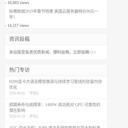
- 18,683 views
纵横数据2019年春节特惠:美国云服务器特价98元一
年！
- 14,217 views
资讯投稿
本站接受各类优质新闻、爆料投稿，立即投稿>>>
热门专访
H200显卡大语言模型微调与持续学习管线的驻留内存
优化
2026-06-03
评论(
)
预期寿命与故障率：1400W 高功耗对 GPU 可靠性的
潜在影响
2026-05-18
评论(
)
45°C 温水冷却：B300 液冷系统的能效与节水新标准