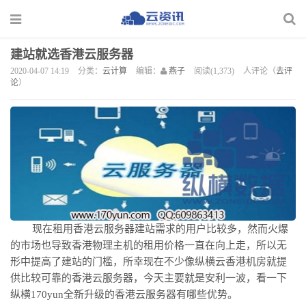
建站就选香港云服务器
2020-04-07 14:19
分类：
云计算
编辑：
燕子
阅读(1,373)
人评论（
去评
论
）
现在租用香港
云
服务器建站需求的用户比较多，然而火爆
的市场也导致香港物理主机的租用价格一直在向上走，所以无
形中提高了建站的门槛，所幸现在不少像
纵横云
香港机房就提
供比较可靠的香港云服务器，今天主要就是安利一波，看一下
纵横
170yun
全新升级的香港云服务器有哪些优势
。