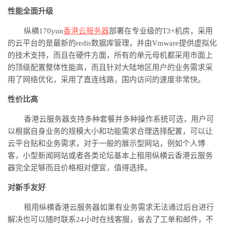
性能全面升级
纵横
170yun
香港云服务器
部署在专业级的
T3+机房，采用
的云平台的是最新的redis数据库管理，并由Vmware提供虚拟化
的技术支持，而且在硬件方面，所有的单元母机都采用市面上
的顶级配置整体性能高，而且针对大陆地区用户的业务需求采
用了网络优化，采用了直连线路，国内访问的速度非常快
。
性价比高
香港云服务器
支持
多种套餐并
多种操作系统可选，用户可
以根据自身业务的规模大小和功能需求合理选择配置，可以让
云平台贴和业务需求，对于一般的展示型网站，例如个人博
客，小型新闻网站或者各类论坛基本上租用
纵横云
香港云服务
器完全足够而且价格相对便宜，值得选择
。
对新手友好
租用
纵横
香港云服务器如果有业务需求无法通过后台进行
解决也可以随时联系
24小时在线客服，省去了工单和邮件，不