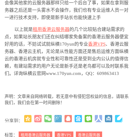
会像其他家的云服务器那样只给一个后台了事，如果在拿到服
务器之后还是一头雾水不会操作，我们也有专业运维人员一对
一进行技术支持，即使是新手站长也能快速上手
以上就是
租用
香港云服务器
的几个比较贴合建站需求的
点，如果站长朋友们还在
纠结
哪家免备案的香港云服务器便宜
好用的话
，
不妨试试就
纵横
170yun
的专业
香港
VPS
、
香港云服
务器、香港云主机
，
无论是从性能方面还是售后运维方面
纵横
云
的香港云机房就专业性和可靠性还是受到业内公认的值得信
赖，有建站需求的用户无论是新手还是老鸟都可以及时联系我
们。
详询纵横云官网
www.170yun.com，QQ：609863413
声明：文章来自网络转载，若无意中有侵犯您权益的信息，请联系
我们，我们会在第一时间删除！
分享到：
更多
(
)
标签：
租用香港云服务器
香港VPS
香港云服务器