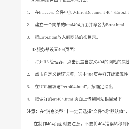
Apache
服务器下设置
404
页面：
1.
在
htaccess
文件中加入
ErrorDocument 404 /Error.h
2.
建立一个简单的
html404
页面并命名为
Error.html
3.
把
Error.html
放入到网站的根目录。
IIS
服务器设置
404
页面：
1.
打开
IIS
管理器，点击设置自定义
404
的网站的属
2.
点击自定义错误选项，选中
404
页并打开编辑属性
3.
在
URL
里填写“
/err404.html
”，按确定退出
4.
把做好的
err404.html
页面上传到网站根目录下
注意：在“消息类型”中一定要选择“文件”或“默认值”
在制作
404
页面时要注意，不要将
404
错误转移到