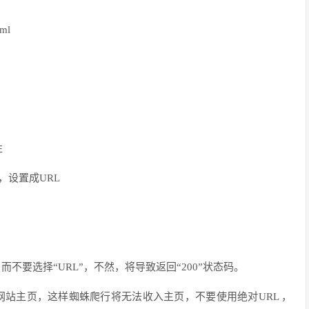
tml
性
，设置成
URL
，而不要选择“
URL
”，不然，将导致返回“
200
”状态码。
网站主页，这样蜘蛛爬行将无法收入主页，不要使用绝对
URL
，