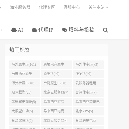
N
海外服务器
代理专区
客服中心
关注本站
+
AI
代理IP
爆料与投稿
热门标签
海外原生IP(161)
跨境电商原生
海外住宅IP(73)
IP(108)
马来西亚原生
原生IP(40)
住宅IP(40)
IP(45)
海外社媒IP(40)
台湾原生IP(30)
云服务器租用
(27)
AI大模型(25)
北京云服务器(7)
台湾住宅IP(7)
菲律宾电商IP(5)
马来西亚家庭
马来西亚跨境电
IP(5)
商IP(5)
大模型广场(5)
马来西亚电商
北京VPS(5)
IP(5)
台湾家庭IP(5)
北京云服务器租
台湾跨境电商
用(5)
IP(5)