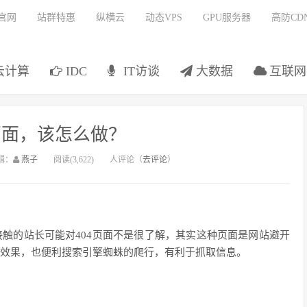
官网
站群特惠
纵横云
动态VPS
GPU服务器
高防CD
云计算
IDC
IT访谈
大数据
互联网
页面，该怎么做？
辑：
燕子
阅读(3,622)
人评论（
去评论
）
接触的站长可能对
404
页面不是很了解，其实这种页面是网站避开
效果，也便利搜索引擎蜘蛛的爬行，有利于抓取信息。