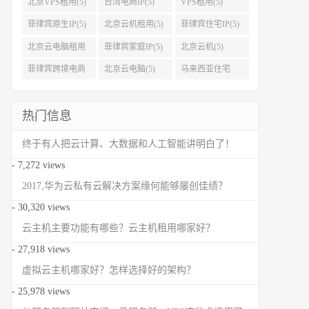
北京VPS租用(5)
台湾电商IP(5)
VPS租用(5)
菲律宾原生IP(5)
北京云机租用(5)
菲律宾住宅IP(5)
北京云电脑租用
菲律宾家庭IP(5)
北京云机(5)
(5)
菲律宾跨境电商
北京云电脑(5)
马来西亚住宅
IP(5)
IP(5)
热门信息
终于有人把云计算、大数据和人工智能讲明白了！
- 7,272 views
2017,华为云私有云解决方案缘何能够屡创佳绩？
- 30,320 views
云主机主要功能有哪些？云主机租用哪家好？
- 27,918 views
虚拟云主机哪家好？怎样选择好的架构？
- 25,978 views