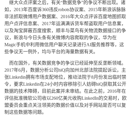
继大众点评案之后，有关“数据竞争”的争议不断出现。诸
如，2013年百度诉360违反robots协议案、2015年新浪诉脉脉
非法抓取微博用户数据案、2016年大众点评诉百度地图抓取
用户点评信息案、2017年运满满诉货车帮盗取用户信息案，
以及淘宝屏蔽百度搜索，顺丰与菜鸟有关物流数据接口的争
议，新浪与今日头条有关微博内容爬取的争议，华为在
Magic手机中利用微信用户聊天记录进行AI服务推荐等，这
些争议无一例外，均与平台的海量数据有关。
而在国外，有关数据竞争的争议已经延伸至反垄断领域。
2017年6月，数据分析公司hiQ向加州北部法院提起诉讼，主
张Linkedin拥有市场支配地位，推动法院于8月份发出临时禁
令，要求Linkedin在24小时内容移除引人妨碍hiQ获取其公开
数据的技术障碍，目前此案并未审结。在此之前，2016年在
评估批准微软公司收以260亿美元收购LinkedIn的交易时，欧
盟委员会重点关注领英的数据价值以及对手网站是否可以复
制这些数据等问题。