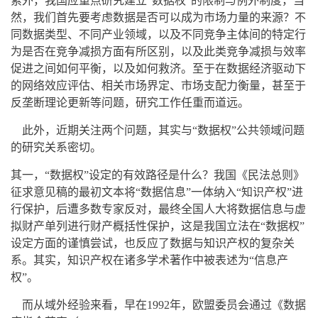
索外，我国应重点研究建立“数据权”的限制与例外制度，当
然，我们首先要考虑数据是否可以成为市场力量的来源？不
同数据类型、不同产业领域，以及不同竞争主体间的特定行
为是否在竞争减损方面有所区别，以及此类竞争减损与效率
促进之间如何平衡，以及如何救济。至于在数据经济驱动下
的网络效应评估、相关市场界定、市场支配力衡量，甚至于
反垄断理论更新等问题，研究工作任重而道远。
此外，近期关注两个问题，其实与“数据权”公共领域问题
的研究关系密切。
其一，“数据权”设定的有效路径是什么？我国《民法总则》
征求意见稿的最初文本将“数据信息”一体纳入“知识产权”进
行保护，后遭多数专家反对，最终全国人大将数据信息与虚
拟财产单列进行财产概括性保护，这是我国立法在“数据权”
设定方面的谨慎尝试，也反应了数据与知识产权的复杂关
系。其实，知识产权在诸多学术著作中被表述为“信息产
权”。
而从域外经验来看，早在1992年，欧盟委员会通过《数据