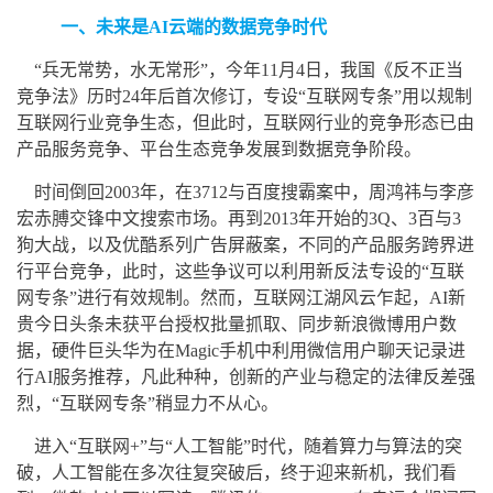
一、未来是AI云端的数据竞争时代
“兵无常势，水无常形”，今年11月4日，我国《反不正当
竞争法》历时24年后首次修订，专设“互联网专条”用以规制
互联网行业竞争生态，但此时，互联网行业的竞争形态已由
产品服务竞争、平台生态竞争发展到数据竞争阶段。
时间倒回2003年，在3712与百度搜霸案中，周鸿祎与李彦
宏赤膊交锋中文搜索市场。再到2013年开始的3Q、3百与3
狗大战，以及优酷系列广告屏蔽案，不同的产品服务跨界进
行平台竞争，此时，这些争议可以利用新反法专设的“互联
网专条”进行有效规制。然而，互联网江湖风云乍起，AI新
贵今日头条未获平台授权批量抓取、同步新浪微博用户数
据，硬件巨头华为在Magic手机中利用微信用户聊天记录进
行AI服务推荐，凡此种种，创新的产业与稳定的法律反差强
烈，“互联网专条”稍显力不从心。
进入“互联网+”与“人工智能”时代，随着算力与算法的突
破，人工智能在多次往复突破后，终于迎来新机，我们看