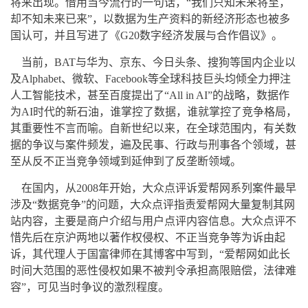
将来出现。借用当今流行的一句话，“我们只知未来将至，
却不知未来已来”，以数据为生产资料的新经济形态也被多
国认可，并且写进了《G20数字经济发展与合作倡议》。
当前，BAT与华为、京东、今日头条、搜狗等国内企业以
及Alphabet、微软、Facebook等全球科技巨头均倾全力押注
人工智能技术，甚至百度提出了“All in AI”的战略，数据作
为AI时代的新石油，谁掌控了数据，谁就掌控了竞争格局，
其重要性不言而喻。自新世纪以来，在全球范围内，有关数
据的争议与案件频发，遍及民事、行政与刑事各个领域，甚
至从反不正当竞争领域到延伸到了反垄断领域。
在国内，从2008年开始，大众点评诉爱帮网系列案件最早
涉及“数据竞争”的问题，大众点评指责爱帮网大量复制其网
站内容，主要是商户介绍与用户点评内容信息。大众点评不
惜先后在京沪两地以著作权侵权、不正当竞争等为诉由起
诉，其代理人于国富律师在其博客中写到，“爱帮网如此长
时间大范围的恶性侵权如果不被判令承担高限赔偿，法律难
容”，可见当时争议的激烈程度。