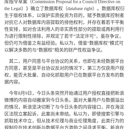
库指令草案（Commission Proposal for a Council Directive on
the Legal）》确立了数据库权（database right）。数据库权衍
生于版权体系，以保护实质投资为目的，赋予数据库控制者
对抗它人对数据库内容提取的排他权利，并存在着若干平衡
性安排，如对合法利用人的非实质性部分的提取或再利用行
为进行限制性排除，并规定了若干“法定许可”，虽存争议，
但仍可为借鉴之有益经验。私以为，借鉴“数据库权”模式可
以解决多数的与“数据权”相关的财产性权益争议。
其二，用户同意与平台协议的关系，也即在未经数据平台
方同意，甚至是平台协议反对的情况下，第三方仅获用户授
权，能否大批量、自动化抓取用户已在数据平台方发布的数
据内容。
今年8月9日，今日头条突然开始通过用户授权直接把新浪
微博的内容自动搬家到今日头条。面对大量用户与数据溢出
的情况，新浪坚决切断了与今日头条的内容接口，并在海淀
区法院立案起诉，此案尚未审结。私以为，即使搜索引擎与
抓取技术中立，但从技术伦理与商业伦理角度，此类行为的
规制应在技术创新与数据平台方激励之间寻求平衡。新浪在