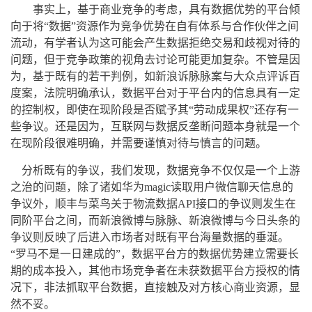
事实上，基于商业竞争的考虑，具有数据优势的平台倾
向于将“数据”资源作为竞争优势在自有体系与合作伙伴之间
流动，有学者认为这可能会产生数据拒绝交易和歧视对待的
问题，但于竞争政策的视角去讨论可能更加复杂。不管是因
为，基于既有的若干判例，如新浪诉脉脉案与大众点评诉百
度案，法院明确承认，数据平台对于平台内的信息具有一定
的控制权，即使在现阶段是否赋予其“劳动成果权”还存有一
些争议。还是因为，互联网与数据反垄断问题本身就是一个
在现阶段很难明确，并需要谨慎对待与慎言的问题。
分析既有的争议，我们发现，数据竞争不仅仅是一个上游
之治的问题，除了诸如华为magic读取用户微信聊天信息的
争议外，顺丰与菜鸟关于物流数据API接口的争议则发生在
同阶平台之间，而新浪微博与脉脉、新浪微博与今日头条的
争议则反映了后进入市场者对既有平台海量数据的垂涎。
“罗马不是一日建成的”，数据平台方的数据优势建立需要长
期的成本投入，其他市场竞争者在未获数据平台方授权的情
况下，非法抓取平台数据，直接触及对方核心商业资源，显
然不妥。