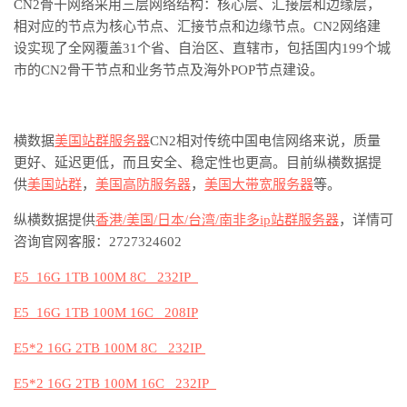
CN2
骨干网络采用三层网络结构：核心层、汇接层和边缘层，
相对应的节点为核心节点、汇接节点和边缘节点。
CN2
网络建
设实现了全网覆盖
31
个省、自治区、直辖市，包括国内
199
个城
市的
CN2
骨干节点和业务节点及海外
POP
节点建设。
横数据
美国
站群服务器
CN2
相对传统中国电信网络来说，质量
更好、延迟更低，而且安全、稳定性也更高。
目前纵横数据提
供
美国站群
，
美国高防服务器
，
美国大带宽服务器
等。
纵横数据提供
香港
/美国/日本/台湾/南非
多
ip
站群服务器
，详情可
咨询官网客服：
2727324602
E5 16G 1TB 100M 8C 232IP
E5 16G 1TB 100M 16C
208IP
E5*2 16G 2TB 100M 8C 232IP
E5*2 16G 2TB 100M 16C
232IP