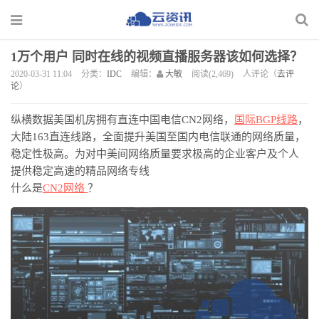
1万个用户 同时在线的视频直播服务器该如何选择？
2020-03-31 11:04
分类：
IDC
编辑：
大敏
阅读(2,469)
人评论（
去评
论
）
纵横数据
美国机房拥有直连中国电信
CN2
网络，
国际
BGP
线路
，
大陆
163
直连线路，
全面提升美国至国内电信联通的网络质量，
稳定性极高。为对中美间网络质量要求极高的企业客户及个人
提供稳定高速的精品网络专线
什么是
CN2
网络
？