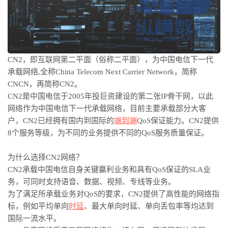
CN2
，即互联网第二平面（俗称二平面），为中国电信下一代
承载网络
,
全称
China Telecom Next Carrier Network
，简称
CNCN
，再简称
CN2
。
CN2
是中国电信于
2005
年投巨资建设的第二张
IP
骨干网，以此
网络作为中国电信下一代承载网络，目前主要承载部分大客
户，
CN2
已经拥有国内到国际的
端到端
QoS
保证能力。
CN2
提供
8
个服务等级，为不同的业务提供不同的
QoS
服务质量保证。
为什么选择
CN2
网络
？
CN2
承载中国电信自身关键赢利业务和具有
QoS
保证的
SLA
业
务，可同时支持语音、数据、视频、专线等业务。
为了满足所承载业务对
QoS
的要求，
CN2
提供了高性能的网络指
标，例如平均单向
时延
、最大单向时延、单向丢包率等均达到
国际一流水平。